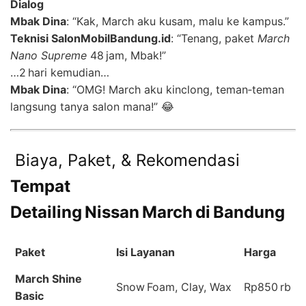
Dialog
Mbak Dina
: “Kak, March aku kusam, malu ke kampus.”
Teknisi SalonMobilBandung.id
: “Tenang, paket
March
Nano Supreme
48 jam, Mbak!”
…2 hari kemudian…
Mbak Dina
: “OMG! March aku kinclong, teman‑teman
langsung tanya salon mana!” 😂
Biaya, Paket, & Rekomendasi
Tempat
Detailing Nissan March di Bandung
Paket
Isi Layanan
Harga
March Shine
Snow Foam, Clay, Wax
Rp850 rb
Basic