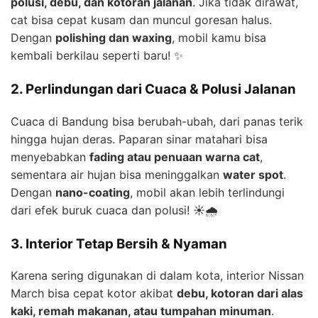
polusi, debu, dan kotoran jalanan
. Jika tidak dirawat,
cat bisa cepat kusam dan muncul goresan halus.
Dengan
polishing dan waxing
, mobil kamu bisa
kembali berkilau seperti baru! ✨
2. Perlindungan dari Cuaca & Polusi Jalanan
Cuaca di Bandung bisa berubah-ubah, dari panas terik
hingga hujan deras. Paparan sinar matahari bisa
menyebabkan
fading atau penuaan warna cat
,
sementara air hujan bisa meninggalkan
water spot
.
Dengan
nano-coating
, mobil akan lebih terlindungi
dari efek buruk cuaca dan polusi! ☀️🌧️
3. Interior Tetap Bersih & Nyaman
Karena sering digunakan di dalam kota, interior Nissan
March bisa cepat kotor akibat
debu, kotoran dari alas
kaki, remah makanan, atau tumpahan minuman
.