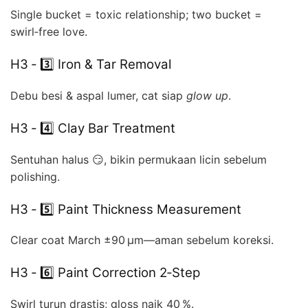
Single bucket = toxic relationship; two bucket =
swirl‑free love.
H3 ‑ 3️⃣ Iron & Tar Removal
Debu besi & aspal lumer, cat siap
glow up
.
H3 ‑ 4️⃣ Clay Bar Treatment
Sentuhan halus 😏, bikin permukaan licin sebelum
polishing.
H3 ‑ 5️⃣ Paint Thickness Measurement
Clear coat March ±90 µm—aman sebelum koreksi.
H3 ‑ 6️⃣ Paint Correction 2‑Step
Swirl turun drastis; gloss naik 40 %.