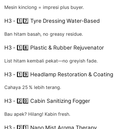
Mesin kinclong = impresi plus buyer.
H3 ‑ 1️⃣7️⃣ Tyre Dressing Water‑Based
Ban hitam basah, no greasy residue.
H3 ‑ 1️⃣8️⃣ Plastic & Rubber Rejuvenator
List hitam kembali pekat—no greyish fade.
H3 ‑ 1️⃣9️⃣ Headlamp Restoration & Coating
Cahaya 25 % lebih terang.
H3 ‑ 2️⃣0️⃣ Cabin Sanitizing Fogger
Bau apek? Hilang! Kabin fresh.
H3 ‑ 2️⃣1️⃣ Nano Mist Aroma Therapy