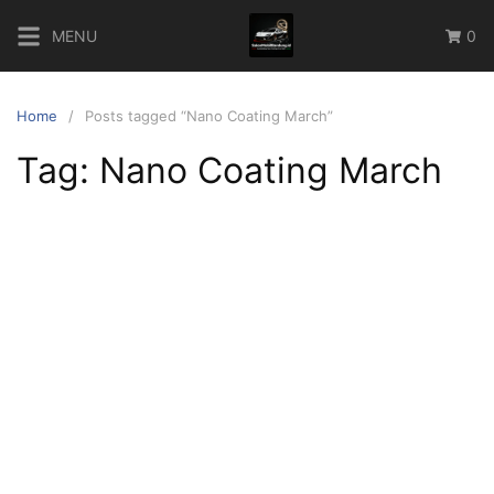
Skip
MENU
0
to
content
Home
Posts tagged “Nano Coating March”
Tag:
Nano Coating March