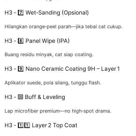
H3 ‑ 7️⃣ Wet‑Sanding (Opsional)
Hilangkan orange‑peel parah—jika tebal cat cukup.
H3 ‑ 8️⃣ Panel Wipe (IPA)
Buang residu minyak, cat siap coating.
H3 ‑ 9️⃣ Nano Ceramic Coating 9H – Layer 1
Aplikator suede, pola silang, tunggu flash.
H3 ‑ 🔟 Buff & Leveling
Lap microfiber premium—no high‑spot drama.
H3 ‑ 1️⃣1️⃣ Layer 2 Top Coat