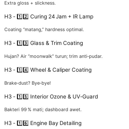
Extra gloss + slickness.
H3 ‑ 1️⃣2️⃣ Curing 24 Jam + IR Lamp
Coating “matang,” hardness optimal.
H3 ‑ 1️⃣3️⃣ Glass & Trim Coating
Hujan? Air “moonwalk” turun; trim anti‑pudar.
H3 ‑ 1️⃣4️⃣ Wheel & Caliper Coating
Brake‑dust? Bye‑bye!
H3 ‑ 1️⃣5️⃣ Interior Ozone & UV‑Guard
Bakteri 99 % mati; dashboard awet.
H3 ‑ 1️⃣6️⃣ Engine Bay Detailing