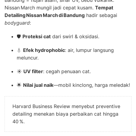
Nissan March mungil jadi cepat kusam.
Tempat
Detailing Nissan March di Bandung
hadir sebagai
bodyguard
:
🛡️
Proteksi cat
dari swirl & oksidasi.
💧
Efek hydrophobic
: air, lumpur langsung
meluncur.
☀️
UV filter
: cegah penuaan cat.
🌟
Nilai jual naik
—mobil kinclong, harga meledak!
Harvard Business Review menyebut preventive
detailing menekan biaya perbaikan cat hingga
40 %.