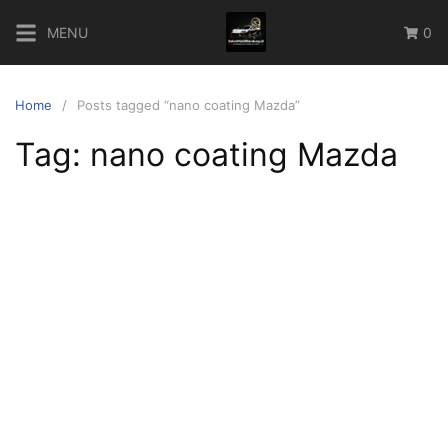
Skip
MENU
0
to
content
Home
Posts tagged “nano coating Mazda”
Tag:
nano coating Mazda