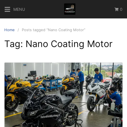
Skip
MENU
0
to
content
Home
Posts tagged “Nano Coating Motor”
Tag:
Nano Coating Motor