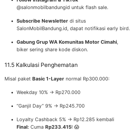
@salonmobilbandungid untuk flash sale.
Subscribe Newsletter
di situs
SalonMobilBandung.id, dapat notifikasi early bird.
Gabung Grup WA Komunitas Motor Cimahi
,
biker sering share kode diskon.
11.5 Kalkulasi Penghematan
Misal paket
Basic 1-Layer
normal Rp300.000:
Weekday 10% → Rp270.000
“Ganjil Day” 9% → Rp245.700
Loyalty Cashback 5% → Rp12.285 kembali
Final:
Cuma
Rp233.415
! 😱