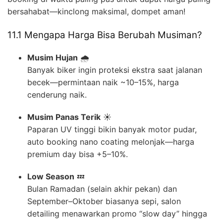
bersahabat—kinclong maksimal, dompet aman!
11.1 Mengapa Harga Bisa Berubah Musiman?
Musim Hujan
🌧️
Banyak biker ingin proteksi ekstra saat jalanan
becek—permintaan naik ~10–15%, harga
cenderung naik.
Musim Panas Terik
☀️
Paparan UV tinggi bikin banyak motor pudar,
auto booking nano coating melonjak—harga
premium day bisa +5–10%.
Low Season
💤
Bulan Ramadan (selain akhir pekan) dan
September–Oktober biasanya sepi, salon
detailing menawarkan promo “slow day” hingga