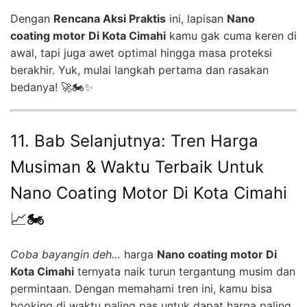
Dengan
Rencana Aksi Praktis
ini, lapisan
Nano
coating motor Di Kota Cimahi
kamu gak cuma keren di
awal, tapi juga awet optimal hingga masa proteksi
berakhir. Yuk, mulai langkah pertama dan rasakan
bedanya! 🚀🏍️✨
11. Bab Selanjutnya: Tren Harga
Musiman & Waktu Terbaik Untuk
Nano Coating Motor Di Kota Cimahi
📈🏍️
Coba bayangin deh…
harga
Nano coating motor Di
Kota Cimahi
ternyata naik turun tergantung musim dan
permintaan. Dengan memahami tren ini, kamu bisa
booking di waktu paling pas untuk dapat harga paling