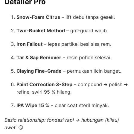
Detailer Pro
Snow-Foam Citrus
– lift debu tanpa gesek.
Two-Bucket Method
– grit-guard wajib.
Iron Fallout
– lepas partikel besi sisa rem.
Tar & Sap Remover
– resin pohon selesai.
Claying Fine-Grade
– permukaan licin banget.
Paint Correction 3-Step
– compound ➔ polish ➔
refine, swirl 95 % hilang.
IPA Wipe 15 %
– clear coat steril minyak.
Basic relationship: fondasi rapi → hubungan (kilau)
awet.
😏