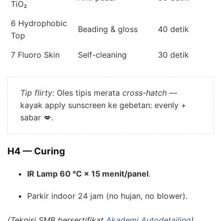
TiO₂
6 Hydrophobic
Beading & gloss
40 detik
Top
7 Fluoro Skin
Self-cleaning
30 detik
Tip flirty:
Oles tipis merata
cross-hatch
—
kayak apply sunscreen ke gebetan: evenly +
sabar 💋.
H4 — Curing
IR Lamp 60 °C × 15 menit/panel
.
Parkir indoor 24 jam (no hujan, no blower).
(Teknisi SMB bersertifikat
Akademi Autodetailing
)