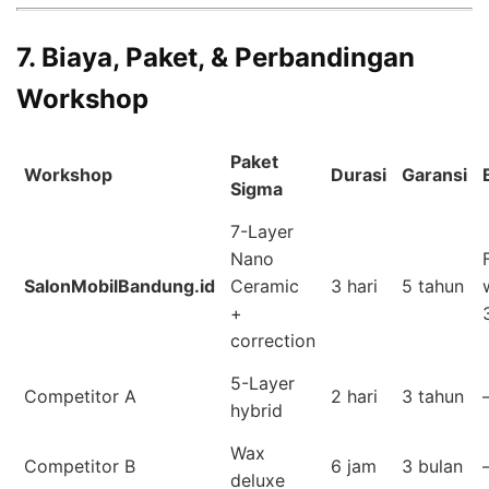
7. Biaya, Paket, & Perbandingan
Workshop
Paket
Workshop
Durasi
Garansi
Sigma
7-Layer
Nano
SalonMobilBandung.id
Ceramic
3 hari
5 tahun
+
correction
5-Layer
Competitor A
2 hari
3 tahun
hybrid
Wax
Competitor B
6 jam
3 bulan
deluxe