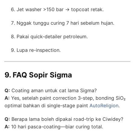
Jet washer >150 bar → topcoat retak.
Nggak tunggu curing 7 hari sebelum hujan.
Pakai quick-detailer petroleum.
Lupa re-inspection.
9. FAQ Sopir Sigma
Q:
Coating aman untuk cat lama Sigma?
A:
Yes, setelah paint correction 3-step, bonding SiO₂
optimal bahkan di single-stage paint
AutoReligion
.
Q:
Berapa lama boleh dipakai road-trip ke Ciwidey?
A:
10 hari pasca-coating—biar curing total.