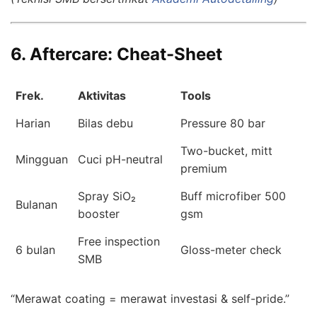
6. Aftercare: Cheat-Sheet
Frek.
Aktivitas
Tools
Harian
Bilas debu
Pressure 80 bar
Two-bucket, mitt
Mingguan
Cuci pH-neutral
premium
Spray SiO₂
Buff microfiber 500
Bulanan
booster
gsm
Free inspection
6 bulan
Gloss-meter check
SMB
“Merawat coating = merawat investasi & self-pride.”