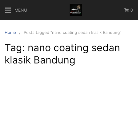
Skip
MENU
0
to
content
Home
Posts tagged “nano coating sedan klasik Bandung”
Tag:
nano coating sedan
klasik Bandung