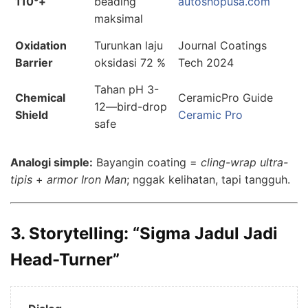
110°+
beading
autoshopusa.com
maksimal
Oxidation
Turunkan laju
Journal Coatings
Barrier
oksidasi 72 %
Tech 2024
Tahan pH 3-
Chemical
CeramicPro Guide
12—bird-drop
Shield
Ceramic Pro
safe
Analogi simple:
Bayangin coating =
cling-wrap ultra-
tipis
+
armor Iron Man
; nggak kelihatan, tapi tangguh.
3. Storytelling: “Sigma Jadul Jadi
Head-Turner”