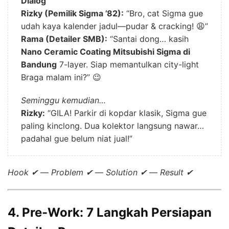
Dialog
Rizky (Pemilik Sigma ’82):
“Bro, cat Sigma gue
udah kaya kalender jadul—pudar & cracking! 😩”
Rama (Detailer SMB):
“Santai dong… kasih
Nano Ceramic Coating Mitsubishi Sigma di
Bandung
7-layer. Siap memantulkan city-light
Braga malam ini?” 😉
Seminggu kemudian…
Rizky:
“GILA! Parkir di kopdar klasik, Sigma gue
paling kinclong. Dua kolektor langsung nawar…
padahal gue belum niat jual!”
Hook ✔
—
Problem ✔
—
Solution ✔
—
Result ✔
4. Pre-Work: 7 Langkah Persiapan