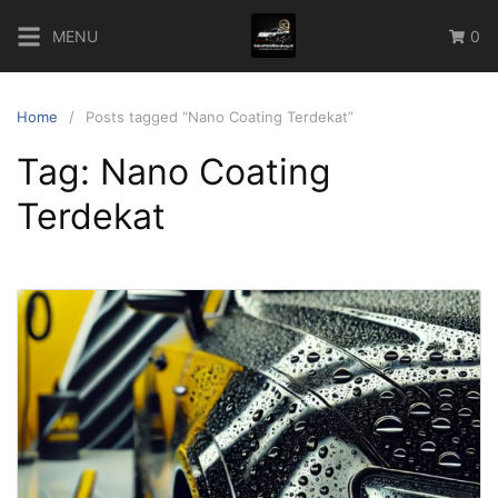
Skip
MENU
0
to
content
Home
Posts tagged “Nano Coating Terdekat”
Tag:
Nano Coating
Terdekat