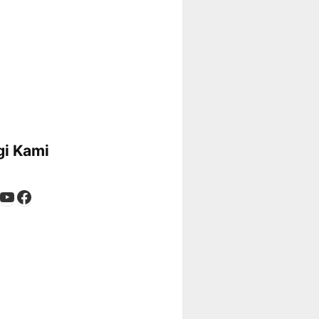
i Kami
App
tagram
kTok
YouTube
Facebook