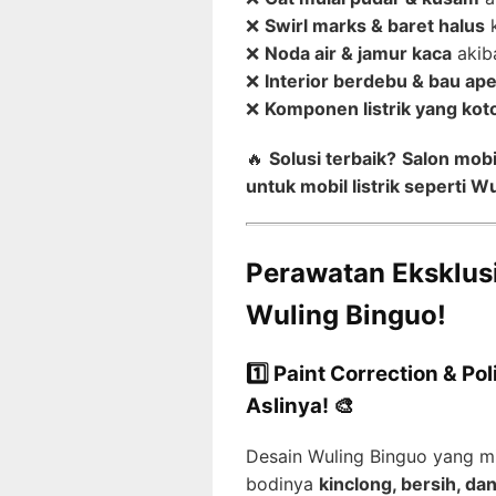
❌
Swirl marks & baret halus
k
❌
Noda air & jamur kaca
akib
❌
Interior berdebu & bau ap
❌
Komponen listrik yang kot
🔥
Solusi terbaik?
Salon mobi
untuk mobil listrik seperti W
Perawatan Eksklusi
Wuling Binguo!
1️⃣ Paint Correction & P
Aslinya! 🎨
Desain Wuling Binguo yang m
bodinya
kinclong, bersih, da