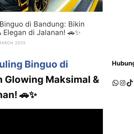
Binguo di Bandung: Bikin
 Elegan di Jalanan! 🚗✨
MARCH 2025
uling Binguo di
Hubung
in Glowing Maksimal &
Whats
Ins
Ti
nan! 🚗✨