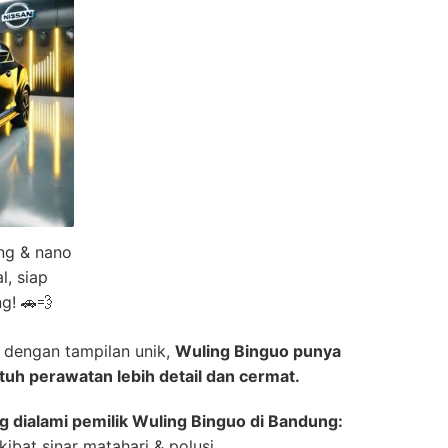
ing & nano
l, siap
g! 🚗💨
m dengan tampilan unik,
Wuling Binguo punya
tuh perawatan lebih detail dan cermat.
 dialami pemilik Wuling Binguo di Bandung:
kibat sinar matahari & polusi