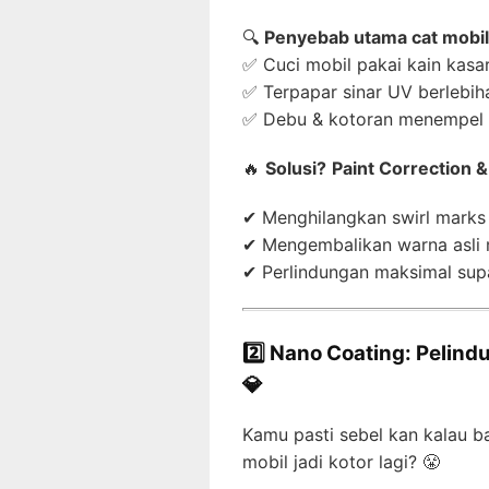
🔍
Penyebab utama cat mobil
✅ Cuci mobil pakai kain kasa
✅ Terpapar sinar UV berlebih
✅ Debu & kotoran menempel t
🔥
Solusi?
Paint Correction &
✔ Menghilangkan swirl marks 
✔ Mengembalikan warna asli m
✔ Perlindungan maksimal supa
2️⃣ Nano Coating: Pelind
💎
Kamu pasti sebel kan kalau ba
mobil jadi kotor lagi? 😤