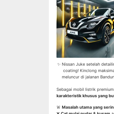
✨ Nissan Juke setelah detail
coating! Kinclong maksima
meluncur di jalanan Bandun
Sebagai mobil listrik premiu
karakteristik khusus yang bu
🚨
Masalah utama yang sering
❌
Cat mulai pudar & kusam
a