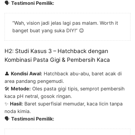
🗣️
Testimoni Pemilik:
“Wah, vision jadi jelas lagi pas malam. Worth it
banget buat yang suka DIY!” 😉
H2: Studi Kasus 3 – Hatchback dengan
Kombinasi Pasta Gigi & Pembersih Kaca
👤
Kondisi Awal:
Hatchback abu-abu, baret acak di
area pandang pengemudi.
🛠️
Metode:
Oles pasta gigi tipis, semprot pembersih
kaca pH netral, gosok ringan.
✨
Hasil:
Baret superfisial memudar, kaca licin tanpa
noda kimia.
🗣️
Testimoni Pemilik: