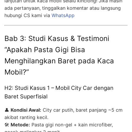
lanjutan untuk kaca mobil selalu kinclong! Jika masih
ada pertanyaan, tinggalkan komentar atau langsung
hubungi CS kami via
WhatsApp
Bab 3: Studi Kasus & Testimoni
“Apakah Pasta Gigi Bisa
Menghilangkan Baret pada Kaca
Mobil?”
H2: Studi Kasus 1 – Mobil City Car dengan
Baret Superfisial
👤
Kondisi Awal:
City car putih, baret panjang ~5 cm
akibat ranting kecil.
🛠️
Metode:
Pasta gigi non-gel + kain microfiber,
gosok melingkar 2 menit.