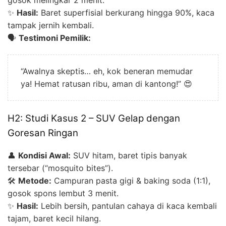
✨
Hasil:
Baret superfisial berkurang hingga 90%, kaca
tampak jernih kembali.
🗣️
Testimoni Pemilik:
“Awalnya skeptis… eh, kok beneran memudar
ya! Hemat ratusan ribu, aman di kantong!” 😍
H2: Studi Kasus 2 – SUV Gelap dengan
Goresan Ringan
👤
Kondisi Awal:
SUV hitam, baret tipis banyak
tersebar (“mosquito bites”).
🛠️
Metode:
Campuran pasta gigi & baking soda (1:1),
gosok spons lembut 3 menit.
✨
Hasil:
Lebih bersih, pantulan cahaya di kaca kembali
tajam, baret kecil hilang.