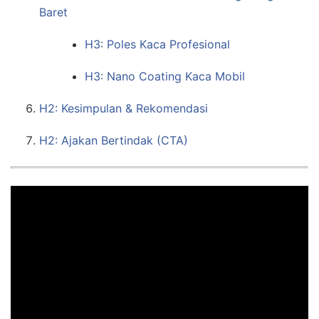
Baret
H3: Poles Kaca Profesional
H3: Nano Coating Kaca Mobil
H2: Kesimpulan & Rekomendasi
H2: Ajakan Bertindak (CTA)