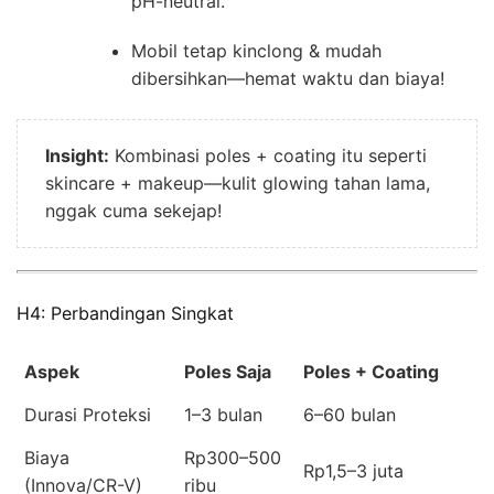
pH-neutral.
Mobil tetap kinclong & mudah
dibersihkan—hemat waktu dan biaya!
Insight:
Kombinasi poles + coating itu seperti
skincare + makeup—kulit glowing tahan lama,
nggak cuma sekejap!
H4: Perbandingan Singkat
Aspek
Poles Saja
Poles + Coating
Durasi Proteksi
1–3 bulan
6–60 bulan
Biaya
Rp300–500
Rp1,5–3 juta
(Innova/CR-V)
ribu