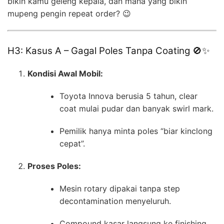
bikin kamu geleng kepala, dan mana yang bikin
mupeng pengin repeat order? 😉
H3: Kasus A – Gagal Poles Tanpa Coating 🚫✨
Kondisi Awal Mobil:
Toyota Innova berusia 5 tahun, clear
coat mulai pudar dan banyak swirl mark.
Pemilik hanya minta poles “biar kinclong
cepat”.
Proses Poles:
Mesin rotary dipakai tanpa step
decontamination menyeluruh.
Compound kasar langsung ke finishing