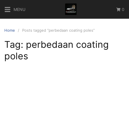
Skip
MENU
0
to
content
Home
Posts tagged “perbedaan coating poles”
Tag:
perbedaan coating
poles