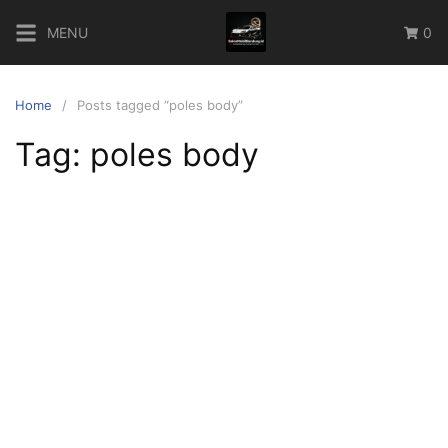
Skip
MENU
0
to
content
Home
Posts tagged “poles body”
Tag:
poles body