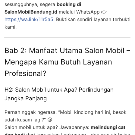
sesungguhnya, segera
booking di
SalonMobilBandung.id
melalui WhatsApp 👉
https://wa.link/11r5a5
. Buktikan sendiri layanan terbukti
kami!
Bab 2: Manfaat Utama Salon Mobil –
Mengapa Kamu Butuh Layanan
Profesional?
H2: Salon Mobil untuk Apa? Perlindungan
Jangka Panjang
Pernah nggak ngerasa, “Mobil kinclong hari ini, besok
udah kusam lagi?” 😢
Salon mobil untuk apa? Jawabannya:
melindungi cat
dan bodi
dari kerusakan lingkungan—deburan air hujan