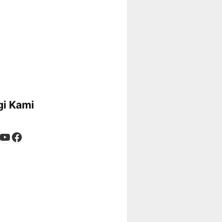
i Kami
App
tagram
kTok
YouTube
Facebook