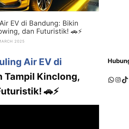
Air EV di Bandung: Bikin
owing, dan Futuristik! 🚗⚡
MARCH 2025
ling Air EV di
Hubung
in Tampil Kinclong,
Whats
Ins
Ti
uturistik! 🚗⚡