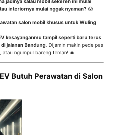
a jadinya kalau mobil sekeren ini mulai
atau interiornya mulai nggak nyaman?
😱
awatan salon mobil khusus untuk Wuling
EV kesayanganmu tampil seperti baru terus
 di jalanan Bandung.
Dijamin makin pede pas
r, atau ngumpul bareng teman! 🔥
 EV Butuh Perawatan di Salon