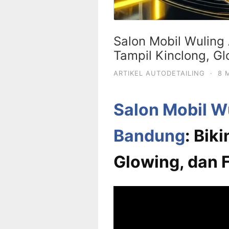
Salon Mobil Wuling 
Tampil Kinclong, Gl
ARTIKEL AUTODETAILING
·
8 
Salon Mobil Wu
Bandung
: Bik
Glowing, dan F