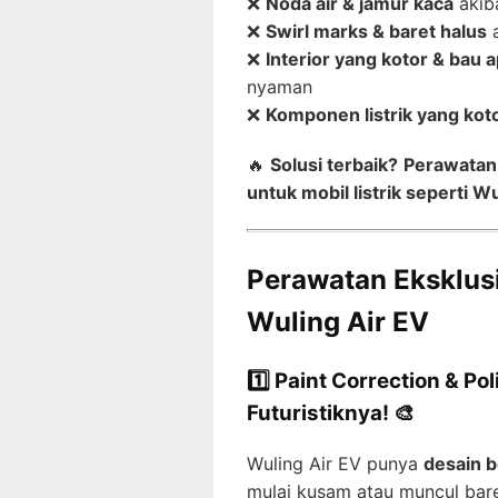
❌
Noda air & jamur kaca
akiba
❌
Swirl marks & baret halus
a
❌
Interior yang kotor & bau 
nyaman
❌
Komponen listrik yang kot
🔥
Solusi terbaik?
Perawatan 
untuk mobil listrik seperti Wu
Perawatan Eksklusi
Wuling Air EV
1️⃣ Paint Correction & Po
Futuristiknya! 🎨
Wuling Air EV punya
desain b
mulai kusam atau muncul baret