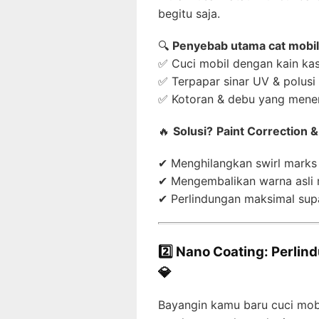
begitu saja.
🔍
Penyebab utama cat mobil
✅ Cuci mobil dengan kain kas
✅ Terpapar sinar UV & polusi
✅ Kotoran & debu yang menem
🔥
Solusi?
Paint Correction &
✔ Menghilangkan swirl marks 
✔ Mengembalikan warna asli m
✔ Perlindungan maksimal supa
2️⃣ Nano Coating: Perli
💎
Bayangin kamu baru cuci mobil