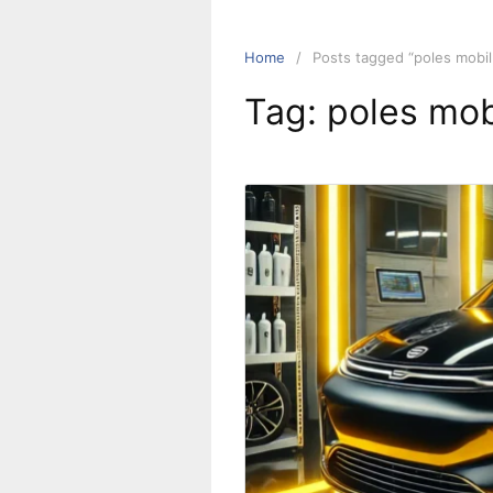
Home
Posts tagged “poles mobil
Tag:
poles mob