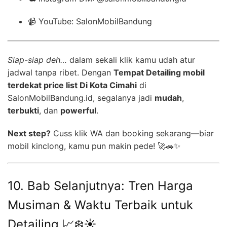
📹 YouTube: SalonMobilBandung
Siap-siap deh…
dalam sekali klik kamu udah atur
jadwal tanpa ribet. Dengan
Tempat Detailing mobil
terdekat price list Di Kota Cimahi
di
SalonMobilBandung.id, segalanya jadi
mudah
,
terbukti
, dan
powerful
.
Next step?
Cuss klik WA dan booking sekarang—biar
mobil kinclong, kamu pun makin pede! 🚀🚗✨
10. Bab Selanjutnya: Tren Harga
Musiman & Waktu Terbaik untuk
Detailing 📈❄️☀️