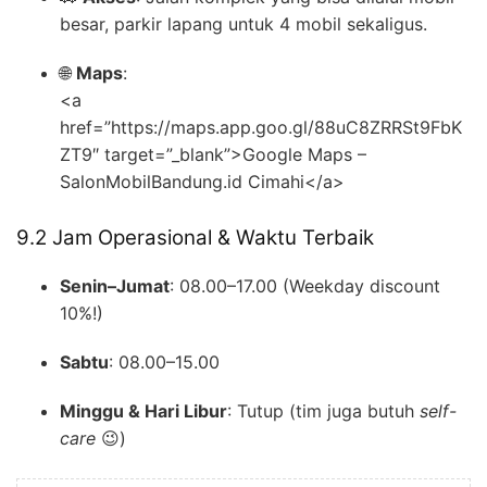
besar, parkir lapang untuk 4 mobil sekaligus.
🌐
Maps
:
<a
href=”https://maps.app.goo.gl/88uC8ZRRSt9FbK
ZT9″ target=”_blank”>Google Maps –
SalonMobilBandung.id Cimahi</a>
9.2 Jam Operasional & Waktu Terbaik
Senin–Jumat
: 08.00–17.00 (Weekday discount
10%!)
Sabtu
: 08.00–15.00
Minggu & Hari Libur
: Tutup (tim juga butuh
self-
care
😉)