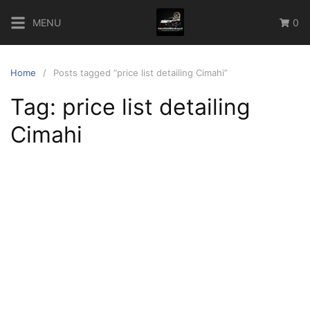
Skip
MENU
0
to
content
Home
Posts tagged “price list detailing Cimahi”
Tag:
price list detailing
Cimahi