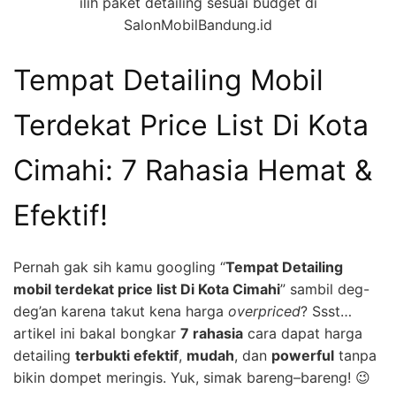
ilih paket detailing sesuai budget di
SalonMobilBandung.id
Tempat Detailing Mobil
Terdekat Price List Di Kota
Cimahi: 7 Rahasia Hemat &
Efektif!
Pernah gak sih kamu googling “
Tempat Detailing
mobil terdekat price list Di Kota Cimahi
” sambil deg-
deg’an karena takut kena harga
overpriced
? Ssst…
artikel ini bakal bongkar
7 rahasia
cara dapat harga
detailing
terbukti efektif
,
mudah
, dan
powerful
tanpa
bikin dompet meringis. Yuk, simak bareng–bareng! 😉