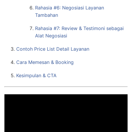
Rahasia #6: Negosiasi Layanan
Tambahan
Rahasia #7: Review & Testimoni sebagai
Alat Negosiasi
Contoh Price List Detail Layanan
Cara Memesan & Booking
Kesimpulan & CTA