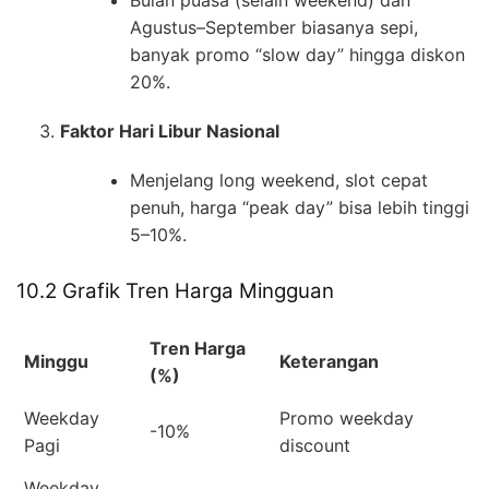
Bulan puasa (selain weekend) dan
Agustus–September biasanya sepi,
banyak promo “slow day” hingga diskon
20%.
Faktor Hari Libur Nasional
Menjelang long weekend, slot cepat
penuh, harga “peak day” bisa lebih tinggi
5–10%.
10.2 Grafik Tren Harga Mingguan
Tren Harga
Minggu
Keterangan
(%)
Weekday
Promo weekday
-10%
Pagi
discount
Weekday