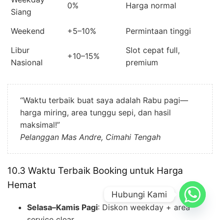
0%
Harga normal
Siang
Weekend
+5–10%
Permintaan tinggi
Libur
Slot cepat full,
+10–15%
Nasional
premium
“Waktu terbaik buat saya adalah Rabu pagi—
harga miring, area tunggu sepi, dan hasil
maksimal!”
Pelanggan Mas Andre, Cimahi Tengah
10.3 Waktu Terbaik Booking untuk Harga
Hemat
Hubungi Kami
Selasa–Kamis Pagi
: Diskon weekday + area
service clear.