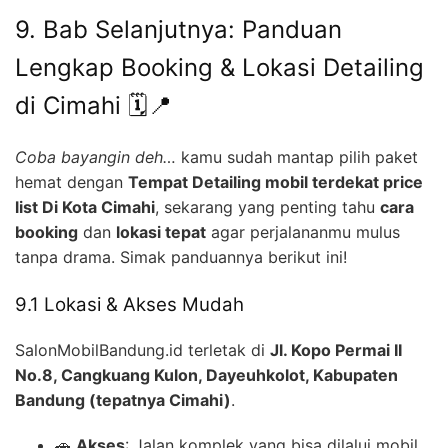
9. Bab Selanjutnya: Panduan
Lengkap Booking & Lokasi Detailing
di Cimahi 🗓️📍
Coba bayangin deh…
kamu sudah mantap pilih paket
hemat dengan
Tempat Detailing mobil terdekat price
list Di Kota Cimahi
, sekarang yang penting tahu
cara
booking
dan
lokasi tepat
agar perjalananmu mulus
tanpa drama. Simak panduannya berikut ini!
9.1 Lokasi & Akses Mudah
SalonMobilBandung.id terletak di
Jl. Kopo Permai II
No.8, Cangkuang Kulon, Dayeuhkolot, Kabupaten
Bandung (tepatnya Cimahi)
.
🚗
Akses
: Jalan komplek yang bisa dilalui mobil