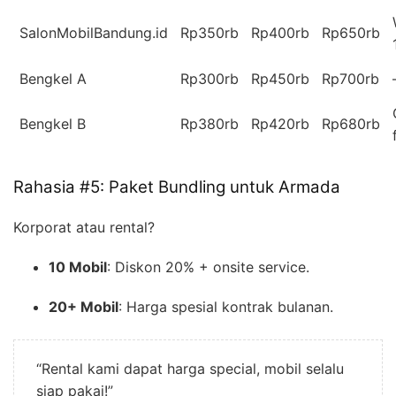
SalonMobilBandung.id
Rp350rb
Rp400rb
Rp650rb
Bengkel A
Rp300rb
Rp450rb
Rp700rb
Bengkel B
Rp380rb
Rp420rb
Rp680rb
Rahasia #5: Paket Bundling untuk Armada
Korporat atau rental?
10 Mobil
: Diskon 20% + onsite service.
20+ Mobil
: Harga spesial kontrak bulanan.
“Rental kami dapat harga special, mobil selalu
siap pakai!”