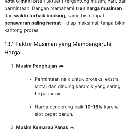
Kota Cimahi
bisa fluktuatif tergantung musim, hari, dan
permintaan. Dengan memahami
tren harga musiman
dan
waktu terbaik booking
, kamu bisa dapat
penawaran paling hemat
—kilap maksimal, tanpa bikin
kantong protes!
13.1 Faktor Musiman yang Mempengaruhi
Harga
Musim Penghujan
🌧️
Permintaan naik untuk proteksi ekstra
lantai dan dinding keramik yang sering
terpapar air.
Harga cenderung naik
10–15%
karena
slot cepat penuh.
Musim Kemarau Panas
☀️