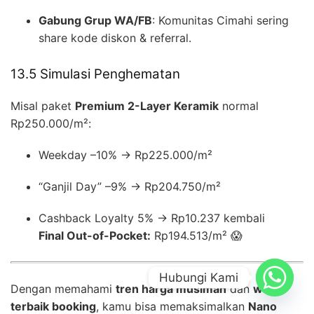
Gabung Grup WA/FB
: Komunitas Cimahi sering
share kode diskon & referral.
13.5 Simulasi Penghematan
Misal paket
Premium 2-Layer Keramik
normal
Rp250.000/m²:
Weekday –10% → Rp225.000/m²
“Ganjil Day” –9% → Rp204.750/m²
Cashback Loyalty 5% → Rp10.237 kembali
Final Out-of-Pocket:
Rp194.513/m² 😱
Hubungi Kami
Dengan memahami
tren harga musiman
dan
waktu
terbaik booking
, kamu bisa memaksimalkan
Nano