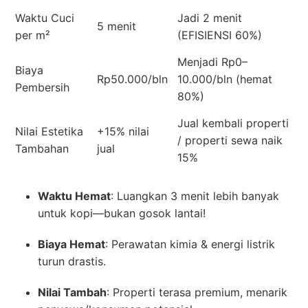
Waktu Cuci
Jadi 2 menit
5 menit
per m²
(EFISIENSI 60%)
Menjadi Rp0–
Biaya
Rp50.000/bln
10.000/bln (hemat
Pembersih
80%)
Jual kembali properti
Nilai Estetika
+15% nilai
/ properti sewa naik
Tambahan
jual
15%
Waktu Hemat
: Luangkan 3 menit lebih banyak
untuk kopi—bukan gosok lantai!
Biaya Hemat
: Perawatan kimia & energi listrik
turun drastis.
Nilai Tambah
: Properti terasa premium, menarik