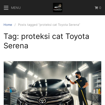
Skip
MENU
0
to
content
Home
Posts tagged “proteksi cat Toyota Serena”
Tag:
proteksi cat Toyota
Serena