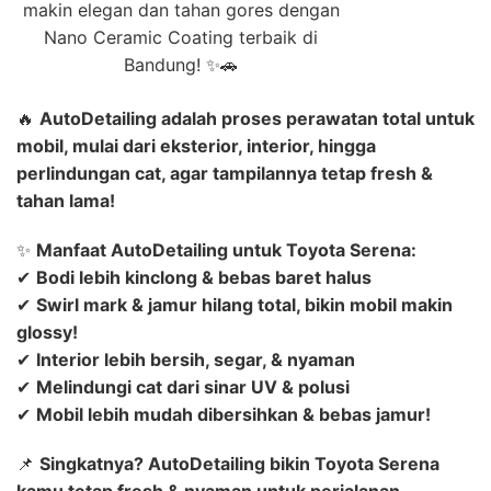
makin elegan dan tahan gores dengan
Nano Ceramic Coating terbaik di
Bandung! ✨🚗
🔥
AutoDetailing adalah proses perawatan total untuk
mobil, mulai dari eksterior, interior, hingga
perlindungan cat, agar tampilannya tetap fresh &
tahan lama!
✨
Manfaat AutoDetailing untuk Toyota Serena:
✔
Bodi lebih kinclong & bebas baret halus
✔
Swirl mark & jamur hilang total, bikin mobil makin
glossy!
✔
Interior lebih bersih, segar, & nyaman
✔
Melindungi cat dari sinar UV & polusi
✔
Mobil lebih mudah dibersihkan & bebas jamur!
📌
Singkatnya? AutoDetailing bikin Toyota Serena
kamu tetap fresh & nyaman untuk perjalanan