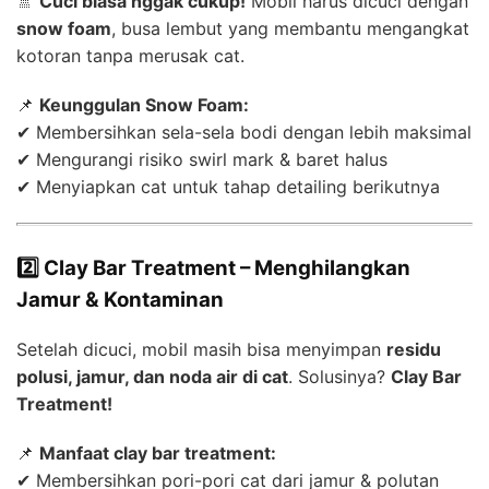
🚿
Cuci biasa nggak cukup!
Mobil harus dicuci dengan
snow foam
, busa lembut yang membantu mengangkat
kotoran tanpa merusak cat.
📌
Keunggulan Snow Foam:
✔ Membersihkan sela-sela bodi dengan lebih maksimal
✔ Mengurangi risiko swirl mark & baret halus
✔ Menyiapkan cat untuk tahap detailing berikutnya
2️⃣ Clay Bar Treatment – Menghilangkan
Jamur & Kontaminan
Setelah dicuci, mobil masih bisa menyimpan
residu
polusi, jamur, dan noda air di cat
. Solusinya?
Clay Bar
Treatment!
📌
Manfaat clay bar treatment:
✔ Membersihkan pori-pori cat dari jamur & polutan