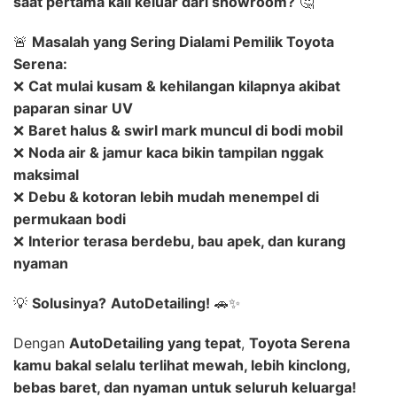
saat pertama kali keluar dari showroom?
🤔
🚨
Masalah yang Sering Dialami Pemilik Toyota
Serena:
❌
Cat mulai kusam & kehilangan kilapnya akibat
paparan sinar UV
❌
Baret halus & swirl mark muncul di bodi mobil
❌
Noda air & jamur kaca bikin tampilan nggak
maksimal
❌
Debu & kotoran lebih mudah menempel di
permukaan bodi
❌
Interior terasa berdebu, bau apek, dan kurang
nyaman
💡
Solusinya?
AutoDetailing!
🚗✨
Dengan
AutoDetailing yang tepat
,
Toyota Serena
kamu bakal selalu terlihat mewah, lebih kinclong,
bebas baret, dan nyaman untuk seluruh keluarga!