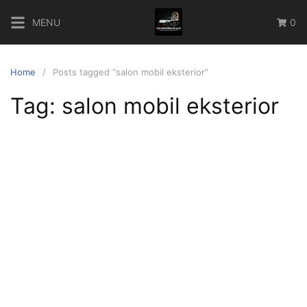
Skip
MENU
0
to
content
Home
Posts tagged “salon mobil eksterior”
Tag:
salon mobil eksterior