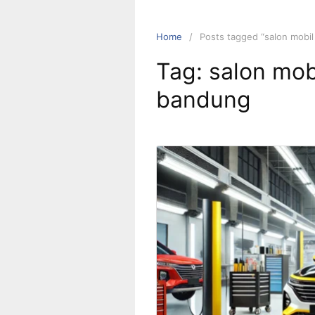
Home
Posts tagged “salon mobil
Tag:
salon mob
bandung