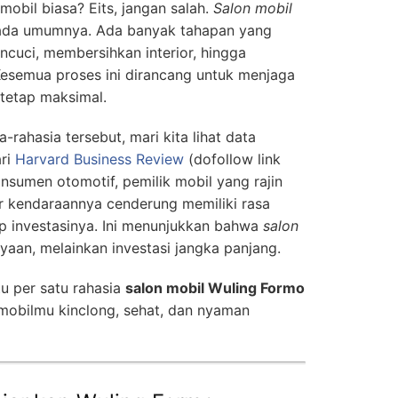
obil biasa? Eits, jangan salah.
Salon mobil
 pada umumnya. Ada banyak tahapan yang
encuci, membersihkan interior, hingga
Kesemua proses ini dirancang untuk menjaga
tetap maksimal.
-rahasia tersebut, mari kita lihat data
ari
Harvard Business Review
(dofollow link
onsumen otomotif, pemilik mobil yang rajin
or kendaraannya cenderung memiliki rasa
ap investasinya. Ini menunjukkan bahwa
salon
aan, melainkan investasi jangka panjang.
tu per satu rahasia
salon mobil Wuling Formo
mobilmu kinclong, sehat, dan nyaman