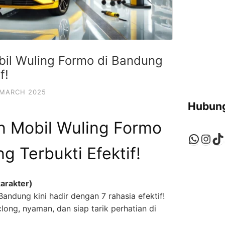
bil Wuling Formo di Bandung
f!
 MARCH 2025
Hubung
n Mobil Wuling Formo
Whats
Ins
Ti
g Terbukti Efektif!
arakter)
andung kini hadir dengan 7 rahasia efektif!
ong, nyaman, dan siap tarik perhatian di