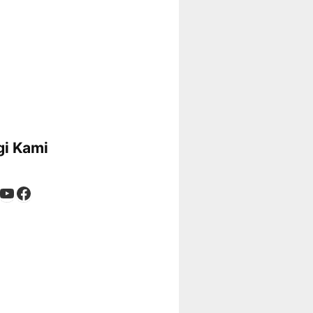
i Kami
App
tagram
kTok
YouTube
Facebook