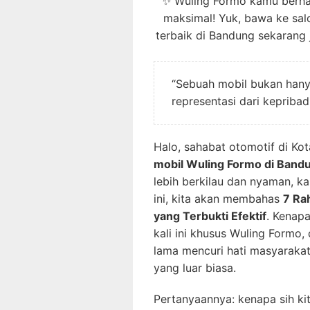
✨ Wuling Formo kamu berha
maksimal! Yuk, bawa ke sal
terbaik di Bandung sekarang 
“Sebuah mobil bukan hanya 
representasi dari kepribad
Halo, sahabat otomotif di K
mobil Wuling Formo di Band
lebih berkilau dan nyaman, ka
ini, kita akan membahas
7 Ra
yang Terbukti Efektif
. Kenap
kali ini khusus Wuling Formo,
lama mencuri hati masyarakat
yang luar biasa.
Pertanyaannya: kenapa sih ki