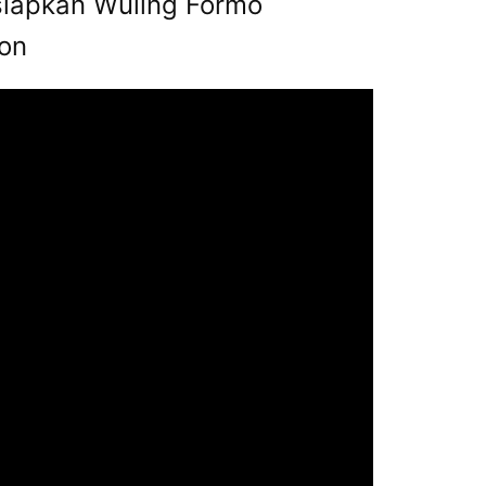
siapkan Wuling Formo
on