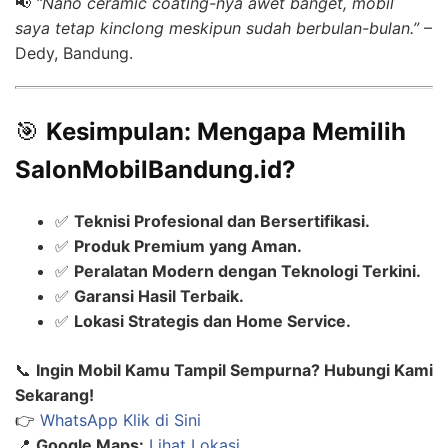
📢
“Nano ceramic coating-nya awet banget, mobil
saya tetap kinclong meskipun sudah berbulan-bulan.”
–
Dedy, Bandung.
🎯
Kesimpulan: Mengapa Memilih
SalonMobilBandung.id?
✅
Teknisi Profesional dan Bersertifikasi.
✅
Produk Premium yang Aman.
✅
Peralatan Modern dengan Teknologi Terkini.
✅
Garansi Hasil Terbaik.
✅
Lokasi Strategis dan Home Service.
📞
Ingin Mobil Kamu Tampil Sempurna? Hubungi Kami
Sekarang!
👉
WhatsApp Klik di Sini
📍
Google Maps:
Lihat Lokasi