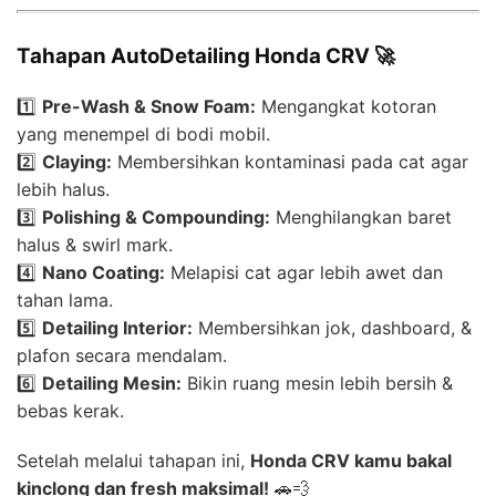
Tahapan AutoDetailing Honda CRV 🚀
1️⃣
Pre-Wash & Snow Foam:
Mengangkat kotoran
yang menempel di bodi mobil.
2️⃣
Claying:
Membersihkan kontaminasi pada cat agar
lebih halus.
3️⃣
Polishing & Compounding:
Menghilangkan baret
halus & swirl mark.
4️⃣
Nano Coating:
Melapisi cat agar lebih awet dan
tahan lama.
5️⃣
Detailing Interior:
Membersihkan jok, dashboard, &
plafon secara mendalam.
6️⃣
Detailing Mesin:
Bikin ruang mesin lebih bersih &
bebas kerak.
Setelah melalui tahapan ini,
Honda CRV kamu bakal
kinclong dan fresh maksimal!
🚗💨