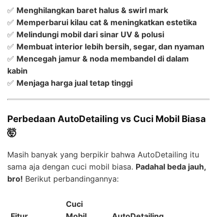
✅
Menghilangkan baret halus & swirl mark
✅
Memperbarui kilau cat & meningkatkan estetika
✅
Melindungi mobil dari sinar UV & polusi
✅
Membuat interior lebih bersih, segar, dan nyaman
✅
Mencegah jamur & noda membandel di dalam
kabin
✅
Menjaga harga jual tetap tinggi
Perbedaan AutoDetailing vs Cuci Mobil Biasa
🤯
Masih banyak yang berpikir bahwa AutoDetailing itu
sama aja dengan cuci mobil biasa.
Padahal beda jauh,
bro!
Berikut perbandingannya:
Cuci
Fitur
Mobil
AutoDetailing