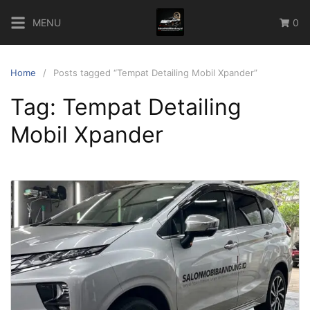
Skip
MENU
0
to
content
Home
Posts tagged “Tempat Detailing Mobil Xpander”
Tag:
Tempat Detailing
Mobil Xpander