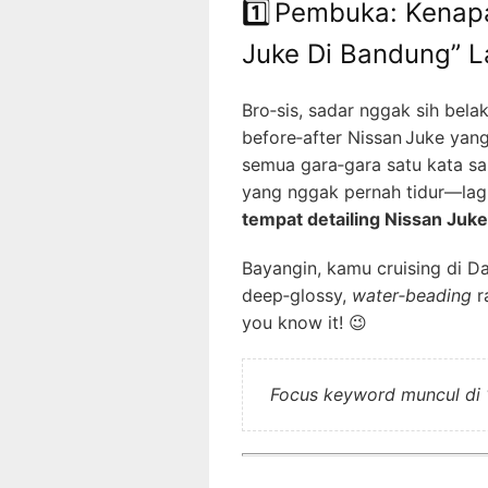
1️⃣ Pembuka: Kenap
Juke Di Bandung” La
Bro‑sis, sadar nggak sih bel
before‑after Nissan Juke yan
semua gara‑gara satu kata sa
yang nggak pernah tidur—lagi
tempat detailing Nissan Juk
Bayangin, kamu cruising di 
deep‑glossy,
water‑beading
r
you know it! 😉
Focus keyword muncul di 