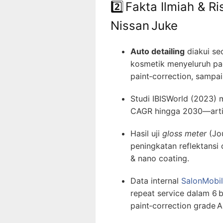
2️⃣ Fakta Ilmiah & R
Nissan Juke
Auto detailing
diakui se
kosmetik menyeluruh pa
paint‑correction, sampa
Studi IBISWorld (2023) 
CAGR hingga 2030—art
Hasil uji
gloss meter
(Jou
peningkatan reflektansi 
& nano coating.
Data internal
SalonMobil
repeat service dalam 6 
paint‑correction grade 