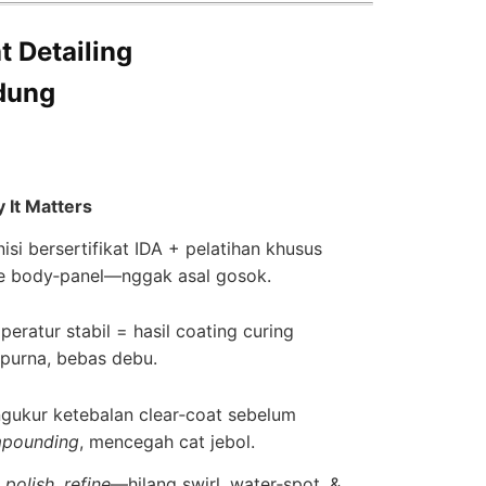
 Detailing
ndung
 It Matters
isi bersertifikat IDA + pelatihan khusus
e body‑panel—nggak asal gosok.
eratur stabil = hasil coating curing
purna, bebas debu.
gukur ketebalan clear‑coat sebelum
pounding
, mencegah cat jebol.
 polish, refine
—hilang swirl, water‑spot, &