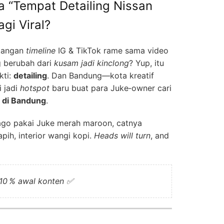
a “Tempat Detailing Nissan
gi Viral?
akangan
timeline
IG & TikTok rame sama video
g berubah dari
kusam jadi kinclong
? Yup, itu
kti:
detailing
. Dan Bandung—kota kreatif
 jadi
hotspot
baru buat para Juke‑owner cari
e di Bandung
.
Dago pakai Juke merah maroon, catnya
apih, interior wangi kopi.
Heads will turn
, and
10 % awal konten ✅