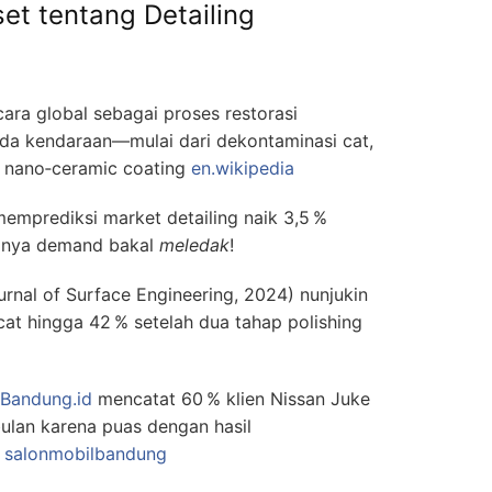
iset tentang Detailing
cara global sebagai proses restorasi
da kendaraan—mulai dari dekontaminasi cat,
i nano‑ceramic coating
en.wikipedia
memprediksi market detailing naik 3,5 %
inya demand bakal
meledak
!
rnal of Surface Engineering, 2024) nunjukin
cat hingga 42 % setelah dua tahap polishing
Bandung.id
mencatat 60 % klien Nissan Juke
bulan karena puas dengan hasil
A
salonmobilbandung