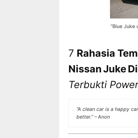
“Blue Juke 
7
Rahasia Temp
Nissan Juke D
Terbukti Power
“A clean car is a happy car
better.”
– Anon