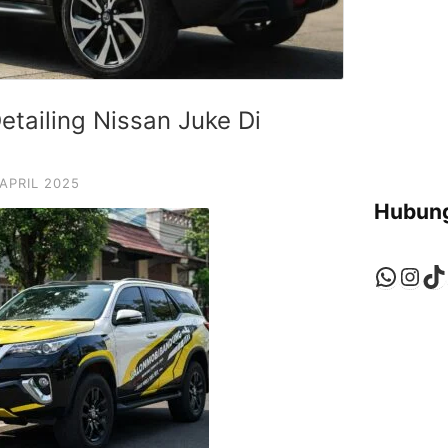
tailing Nissan Juke Di
 APRIL 2025
Hubung
Whats
Ins
Ti