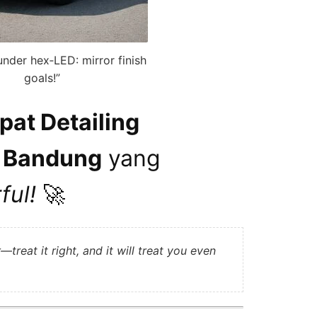
under hex‑LED: mirror finish
goals!”
at Detailing
i Bandung
yang
ful!
🚀
—treat it right, and it will treat you even