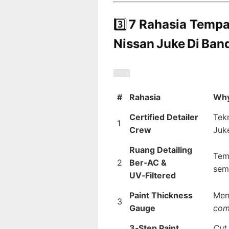
3️⃣
7 Rahasia Tempat
Nissan Juke Di Ba
#
Rahasia
Why
Certified Detailer
Tekn
1
Crew
Juk
Ruang Detailing
Temp
2
Ber‑AC &
sem
UV‑Filtered
Paint Thickness
Men
3
Gauge
com
3‑Step Paint
Cut,