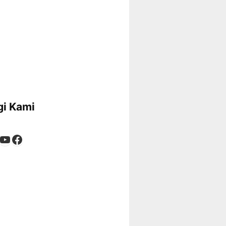
i Kami
App
tagram
kTok
YouTube
Facebook