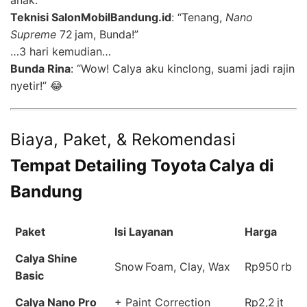
anak.”
Teknisi SalonMobilBandung.id
: “Tenang,
Nano
Supreme
72 jam, Bunda!”
…3 hari kemudian…
Bunda Rina
: “Wow! Calya aku kinclong, suami jadi rajin
nyetir!” 😂
Biaya, Paket, & Rekomendasi
Tempat Detailing Toyota Calya di
Bandung
Paket
Isi Layanan
Harga
Calya Shine
Snow Foam, Clay, Wax
Rp950 rb
Basic
Calya Nano Pro
+ Paint Correction
Rp2,2 jt