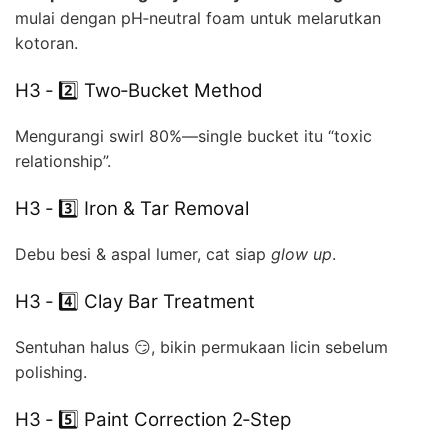
mulai dengan pH‑neutral foam untuk melarutkan
kotoran.
H3 ‑ 2️⃣ Two‑Bucket Method
Mengurangi swirl 80%—single bucket itu “toxic
relationship”.
H3 ‑ 3️⃣ Iron & Tar Removal
Debu besi & aspal lumer, cat siap
glow up
.
H3 ‑ 4️⃣ Clay Bar Treatment
Sentuhan halus 😏, bikin permukaan licin sebelum
polishing.
H3 ‑ 5️⃣ Paint Correction 2‑Step