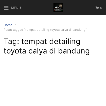
Skip
MENU
0
to
content
Home
Posts tagged “tempat detailing toyota calya di bandung”
Tag:
tempat detailing
toyota calya di bandung