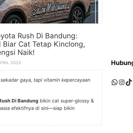
oyota Rush Di Bandung:
 Biar Cat Tetap Kinclong,
ngsi Naik!
Hubung
APRIL 2025
 sekadar gaya, tapi vitamin kepercayaan
Whats
Ins
Ti
 Rush Di Bandung
bikin cat super‑glossy &
asia efektifnya di sini—siap bikin