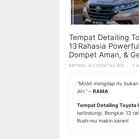
Tempat Detailing T
13 Rahasia Powerful
Dompet Aman, & Ge
ARTIKEL AUTODETAILING
·
7 
“Mobil mengilap itu bukan
diri.”
–
RAMA
Tempat Detailing Toyota
terlindungi. Bongkar 13 rah
Rush‑mu makin keren!