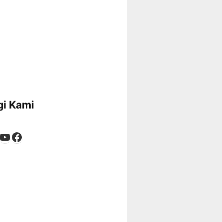
i Kami
App
tagram
kTok
YouTube
Facebook