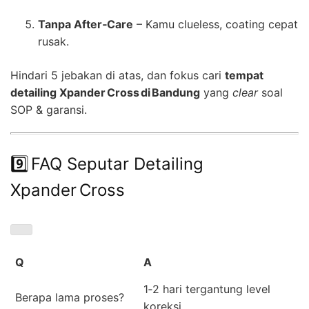
Tanpa After‑Care
– Kamu clueless, coating cepat
rusak.
Hindari 5 jebakan di atas, dan fokus cari
tempat
detailing Xpander Cross di Bandung
yang
clear
soal
SOP & garansi.
9️⃣ FAQ Seputar Detailing
Xpander Cross
Q
A
1‑2 hari tergantung level
Berapa lama proses?
koreksi.