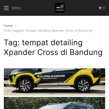
Skip
MENU
0
to
content
Home
Posts tagged “tempat detailing Xpander Cross di Bandung”
Tag:
tempat detailing
Xpander Cross di Bandung