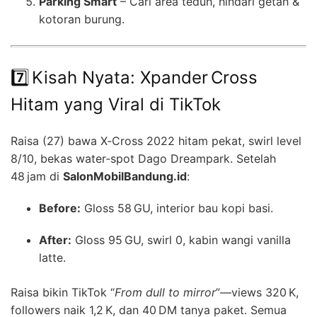
Parking Smart
– Cari area teduh, hindari getah &
kotoran burung.
7️⃣ Kisah Nyata: Xpander Cross
Hitam yang Viral di TikTok
Raisa (27) bawa X‑Cross 2022 hitam pekat, swirl level
8/10, bekas water‑spot Dago Dreampark. Setelah
48 jam di
SalonMobilBandung.id
:
Before:
Gloss 58 GU, interior bau kopi basi.
After:
Gloss 95 GU, swirl 0, kabin wangi vanilla
latte.
Raisa bikin TikTok “
From dull to mirror
”—views 320 K,
followers naik 1,2 K, dan 40 DM tanya paket. Semua