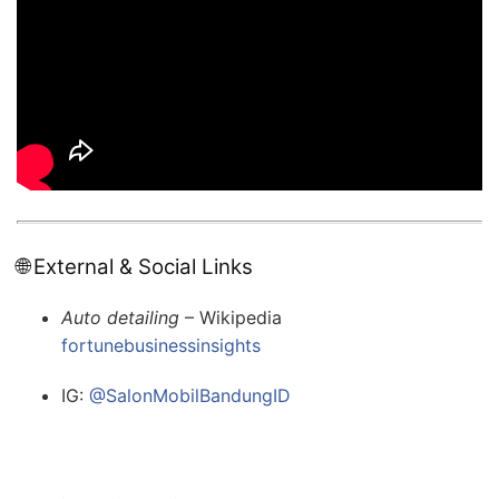
🌐 External & Social Links
Auto detailing
– Wikipedia
fortunebusinessinsights
IG:
@SalonMobilBandungID