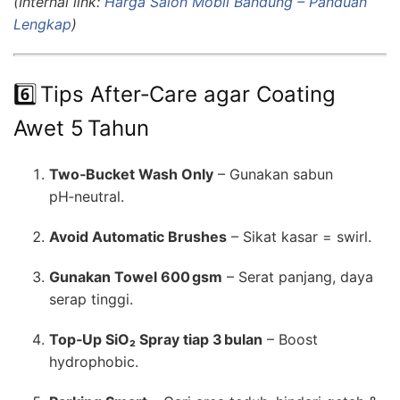
(Internal link:
Harga Salon Mobil Bandung – Panduan
Lengkap
)
6️⃣ Tips After‑Care agar Coating
Awet 5 Tahun
Two‑Bucket Wash Only
– Gunakan sabun
pH‑neutral.
Avoid Automatic Brushes
– Sikat kasar = swirl.
Gunakan Towel 600 gsm
– Serat panjang, daya
serap tinggi.
Top‑Up SiO₂ Spray tiap 3 bulan
– Boost
hydrophobic.