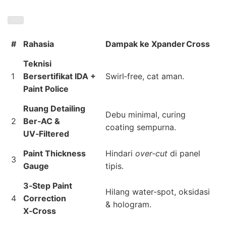
#
Rahasia
Dampak ke Xpander Cross
Teknisi
1
Bersertifikat IDA +
Swirl‑free, cat aman.
Paint Police
Ruang Detailing
Debu minimal, curing
2
Ber‑AC &
coating sempurna.
UV‑Filtered
Paint Thickness
Hindari
over‑cut
di panel
3
Gauge
tipis.
3‑Step Paint
Hilang water‑spot, oksidasi
4
Correction
& hologram.
X‑Cross