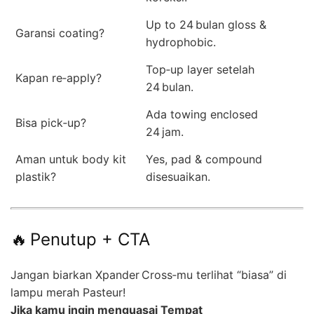
Up to 24 bulan gloss &
Garansi coating?
hydrophobic.
Top‑up layer setelah
Kapan re‑apply?
24 bulan.
Ada towing enclosed
Bisa pick‑up?
24 jam.
Aman untuk body kit
Yes, pad & compound
plastik?
disesuaikan.
🔥 Penutup + CTA
Jangan biarkan Xpander Cross‑mu terlihat “biasa” di
lampu merah Pasteur!
Jika kamu ingin menguasai Tempat