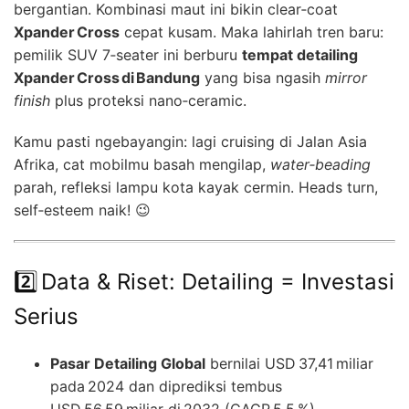
bergantian. Kombinasi maut ini bikin clear‑coat
Xpander Cross
cepat kusam. Maka lahirlah tren baru:
pemilik SUV 7‑seater ini berburu
tempat detailing
Xpander Cross di Bandung
yang bisa ngasih
mirror
finish
plus proteksi nano‑ceramic.
Kamu pasti ngebayangin: lagi cruising di Jalan Asia
Afrika, cat mobilmu basah mengilap,
water‑beading
parah, refleksi lampu kota kayak cermin. Heads turn,
self‑esteem naik! 😉
2️⃣ Data & Riset: Detailing = Investasi
Serius
Pasar Detailing Global
bernilai USD 37,41 miliar
pada 2024 dan diprediksi tembus
USD 56,59 miliar di 2032 (CAGR 5,5 %).