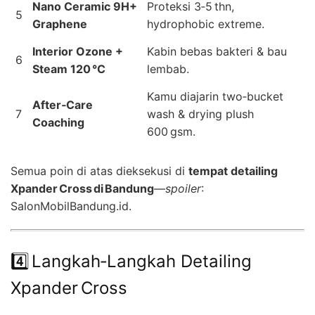
Nano Ceramic 9H+
Proteksi 3‑5 thn,
5
Graphene
hydrophobic extreme.
Interior Ozone +
Kabin bebas bakteri & bau
6
Steam 120 °C
lembab.
Kamu diajarin two‑bucket
After‑Care
7
wash & drying plush
Coaching
600 gsm.
Semua poin di atas dieksekusi di
tempat detailing
Xpander Cross di Bandung
—
spoiler
:
SalonMobilBandung.id.
4️⃣ Langkah‑Langkah Detailing
Xpander Cross