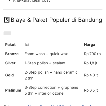
Anti‑karat clear coat
5️⃣ Biaya & Paket Populer di Bandung
Paket
Isi
Harga
Bronze
Foam wash + quick wax
Rp 700 rb
Silver
1‑Step polish + sealant
Rp 1,8 jt
2‑Step polish + nano ceramic
Gold
Rp 4,0 jt
2 thn
3‑Step correction + graphene
Platinum
Rp 6,5 jt
5 thn + interior ozone