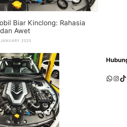
bil Biar Kinclong: Rahasia
 dan Awet
 JANUARY 2025
Hubung
Whats
Ins
Ti