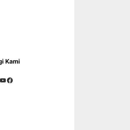
i Kami
App
tagram
kTok
YouTube
Facebook