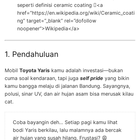
seperti definisi ceramic coating <a
href=”https://en.wikipedia.org/wiki/Ceramic_coati
ng” target=”_blank” rel=”dofollow
noopener”>Wikipedia</a>
1. Pendahuluan
Mobil
Toyota Yaris
kamu adalah investasi—bukan
cuma soal kendaraan, tapi juga
self pride
yang bikin
kamu bangga melaju di jalanan Bandung. Sayangnya,
polusi, sinar UV, dan air hujan asam bisa merusak kilau
cat.
Coba bayangin deh… Setiap pagi kamu lihat
bodi Yaris berkilau, lalu malamnya ada bercak
air hujan yang susah hilang. Frustasi? 😩