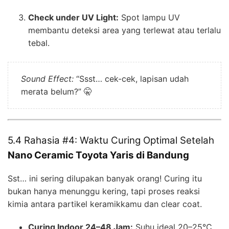
Check under UV Light:
Spot lampu UV
membantu deteksi area yang terlewat atau terlalu
tebal.
Sound Effect:
“Ssst… cek-cek, lapisan udah
merata belum?” 🤫
5.4 Rahasia #4: Waktu Curing Optimal Setelah
Nano Ceramic Toyota Yaris di Bandung
Sst… ini sering dilupakan banyak orang! Curing itu
bukan hanya menunggu kering, tapi proses reaksi
kimia antara partikel keramikkamu dan clear coat.
Curing Indoor 24–48 Jam:
Suhu ideal 20–25°C,