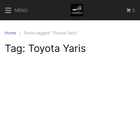
Skip
MENU
0
to
content
Home
Posts tagged “Toyota Yaris”
Tag:
Toyota Yaris