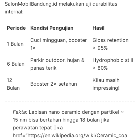
SalonMobilBandung.id melakukan uji durabilitas
internal:
Periode
Kondisi Pengujian
Hasil
Cuci mingguan, booster
Gloss retention
1 Bulan
1×
> 95%
Parkir outdoor, hujan &
Hydrophobic still
6 Bulan
panas terik
> 80%
12
Kilau masih
Booster 2× setahun
Bulan
impressing!
Fakta:
Lapisan nano ceramic dengan partikel ~
15 nm bisa bertahan hingga 18 bulan jika
perawatan tepat <a
href=”https://en.wikipedia.org/wiki/Ceramic_coa