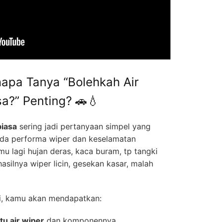
napa Tanya “Bolehkah Air
sa?” Penting? 🚗💧
biasa
sering jadi pertanyaan simpel yang
da performa wiper dan keselamatan
u lagi hujan deras, kaca buram, tp tangki
hasilnya wiper licin, gesekan kasar, malah
ni, kamu akan mendapatkan:
itu air wiper
dan komponennya.