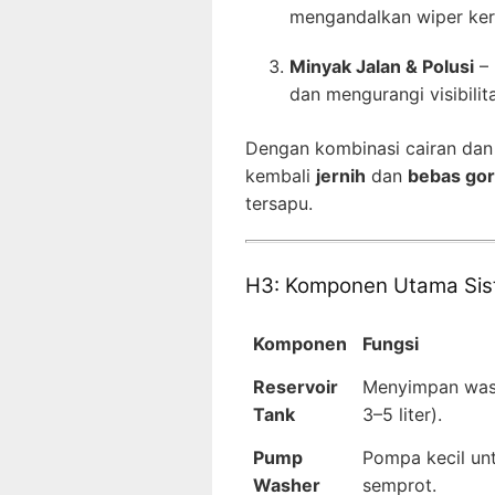
mengandalkan wiper ker
Minyak Jalan & Polusi
– 
dan mengurangi visibilit
Dengan kombinasi cairan dan
kembali
jernih
dan
bebas gor
tersapu.
H3: Komponen Utama Sist
Komponen
Fungsi
Reservoir
Menyimpan washe
Tank
3–5 liter).
Pump
Pompa kecil unt
Washer
semprot.