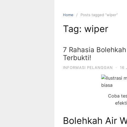
Home
Posts tagged “wiper”
Tag:
wiper
7 Rahasia Bolehkah 
Terbukti!
INFORMASI PELANGGAN
·
16 
Coba tes
efekt
Bolehkah Air W