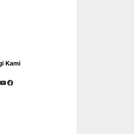
i Kami
App
tagram
kTok
YouTube
Facebook