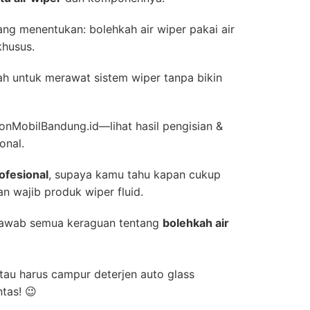
ng menentukan: bolehkah air wiper pakai air
khusus.
h untuk merawat sistem wiper tanpa bikin
onMobilBandung.id—lihat hasil pengisian &
onal.
ofesional
, supaya kamu tahu kapan cukup
an wajib produk wiper fluid.
jawab semua keraguan tentang
bolehkah air
Atau harus campur deterjen auto glass
ntas! 😉