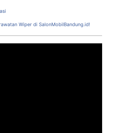
asi
awatan Wiper di SalonMobilBandung.id!