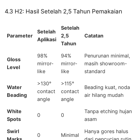
4.3 H2: Hasil Setelah 2,5 Tahun Pemakaian
Setelah
Setelah
Parameter
2,5
Catatan
Aplikasi
Tahun
98%
94%
Penurunan minimal,
Gloss
mirror-
mirror-
masih showroom-
Level
like
like
standard
>130°
>115°
Water
Beading kuat, noda
contact
contact
Beading
air hilang mudah
angle
angle
White
Tanpa etching hujan
0
0
Spots
asam
Swirl
Hanya gores halus
0
Minimal
Marks
dari pencucian rutin