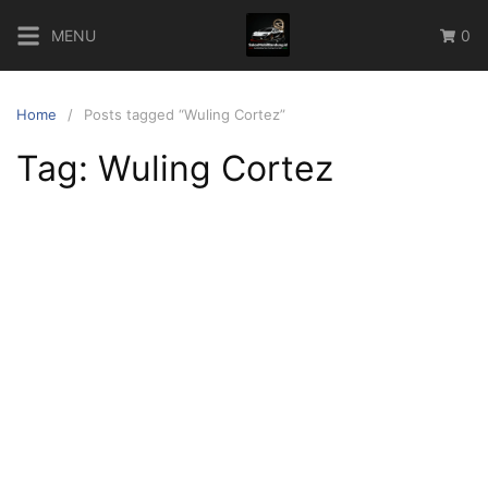
Skip
MENU
0
to
content
Home
Posts tagged “Wuling Cortez”
Tag:
Wuling Cortez