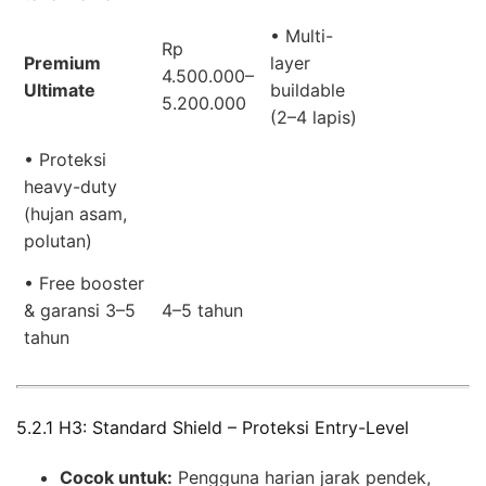
• Multi-
Rp
Premium
layer
4.500.000–
Ultimate
buildable
5.200.000
(2–4 lapis)
• Proteksi
heavy-duty
(hujan asam,
polutan)
• Free booster
& garansi 3–5
4–5 tahun
tahun
5.2.1 H3: Standard Shield – Proteksi Entry-Level
Cocok untuk:
Pengguna harian jarak pendek,