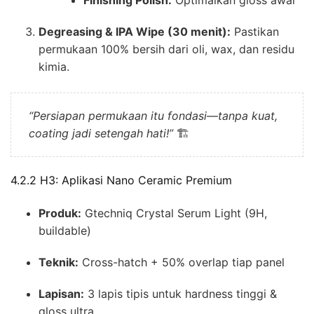
Finishing Polish:
Optimalkan gloss awal
Degreasing & IPA Wipe (30 menit):
Pastikan
permukaan 100% bersih dari oli, wax, dan residu
kimia.
“Persiapan permukaan itu fondasi—tanpa kuat,
coating jadi setengah hati!”
🏗️
4.2.2 H3: Aplikasi Nano Ceramic Premium
Produk:
Gtechniq Crystal Serum Light (9H,
buildable)
Teknik:
Cross-hatch + 50% overlap tiap panel
Lapisan:
3 lapis tipis untuk hardness tinggi &
gloss ultra