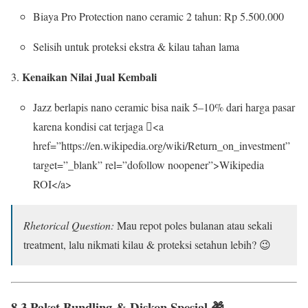
Biaya Pro Protection nano ceramic 2 tahun: Rp 5.500.000
Selisih untuk proteksi ekstra & kilau tahan lama
Kenaikan Nilai Jual Kembali
Jazz berlapis nano ceramic bisa naik 5–10% dari harga pasar
karena kondisi cat terjaga <a
href=”https://en.wikipedia.org/wiki/Return_on_investment”
target=”_blank” rel=”dofollow noopener”>Wikipedia
ROI</a>
Rhetorical Question:
Mau repot poles bulanan atau sekali
treatment, lalu nikmati kilau & proteksi setahun lebih? 😉
8.3 Paket Bundling & Diskon Spesial 🎁