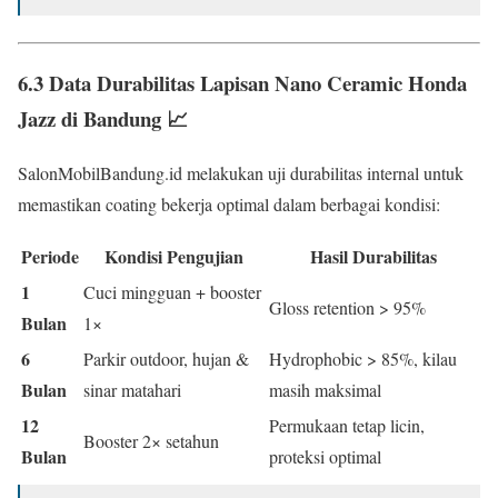
6.3 Data Durabilitas Lapisan
Nano Ceramic Honda
Jazz di Bandung
📈
SalonMobilBandung.id melakukan uji durabilitas internal untuk
memastikan coating bekerja optimal dalam berbagai kondisi:
Periode
Kondisi Pengujian
Hasil Durabilitas
1
Cuci mingguan + booster
Gloss retention > 95%
Bulan
1×
6
Parkir outdoor, hujan &
Hydrophobic > 85%, kilau
Bulan
sinar matahari
masih maksimal
12
Permukaan tetap licin,
Booster 2× setahun
Bulan
proteksi optimal