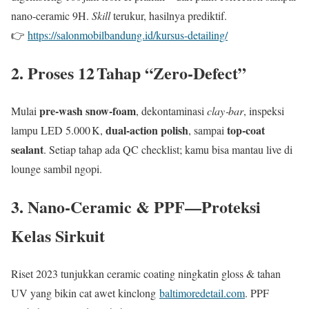
nano‑ceramic 9H.
Skill
terukur, hasilnya prediktif.
👉
https://salonmobilbandung.id/kursus-detailing/
2. Proses 12 Tahap “Zero‑Defect”
pre‑wash snow‑foam
Mulai
, dekontaminasi
clay‑bar
, inspeksi
dual‑action polish
top‑coat
lampu LED 5.000 K,
, sampai
sealant
. Setiap tahap ada QC checklist; kamu bisa mantau live di
lounge sambil ngopi.
3. Nano‑Ceramic & PPF—Proteksi
Kelas Sirkuit
Riset 2023 tunjukkan ceramic coating ningkatin gloss & tahan
UV yang bikin cat awet kinclong
baltimoredetail.com
. PPF