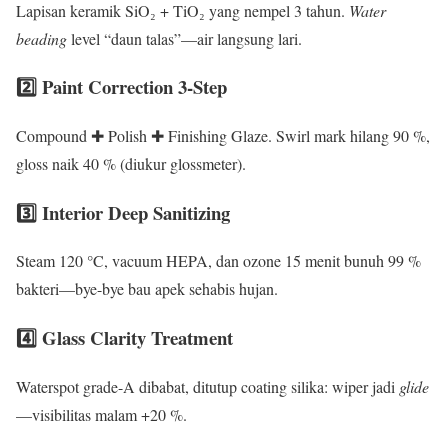
Lapisan keramik SiO₂ + TiO₂ yang nempel 3 tahun.
Water
beading
level “daun talas”—air langsung lari.
2️⃣ Paint Correction 3-Step
Compound ✚ Polish ✚ Finishing Glaze. Swirl mark hilang 90 %,
gloss naik 40 % (diukur glossmeter).
3️⃣ Interior Deep Sanitizing
Steam 120 °C, vacuum HEPA, dan ozone 15 menit bunuh 99 %
bakteri—bye-bye bau apek sehabis hujan.
4️⃣ Glass Clarity Treatment
Waterspot grade-A dibabat, ditutup coating silika: wiper jadi
glide
—visibilitas malam +20 %.