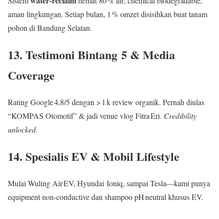
water‑reclaim
Sistem
hemat 80 % air; chemical biodegradable,
aman lingkungan. Setiap bulan, 1 % omzet disisihkan buat tanam
pohon di Bandung Selatan.
13. Testimoni Bintang 5 & Media
Coverage
Rating Google 4,8/5 dengan > 1 k review organik. Pernah diulas
“KOMPAS Otomotif” & jadi venue vlog Fitra Eri.
Credibility
unlocked.
14. Spesialis EV & Mobil Lifestyle
Mulai Wuling Air EV, Hyundai Ioniq, sampai Tesla—kami punya
equipment non‑conductive dan shampoo pH neutral khusus EV.