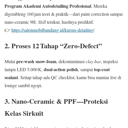
Program Akademi Autodetailing Profesional
. Mereka
digembleng 160 jam teori & praktik—dari paint correction sampai
nano‑ceramic 9H.
Skill
terukur, hasilnya prediktif.
👉
https://salonmobilbandung.id/kursus-detailing/
2. Proses 12 Tahap “Zero‑Defect”
pre‑wash snow‑foam
Mulai
, dekontaminasi
clay‑bar
, inspeksi
dual‑action polish
top‑coat
lampu LED 5.000 K,
, sampai
sealant
. Setiap tahap ada QC checklist; kamu bisa mantau live di
lounge sambil ngopi.
3. Nano‑Ceramic & PPF—Proteksi
Kelas Sirkuit