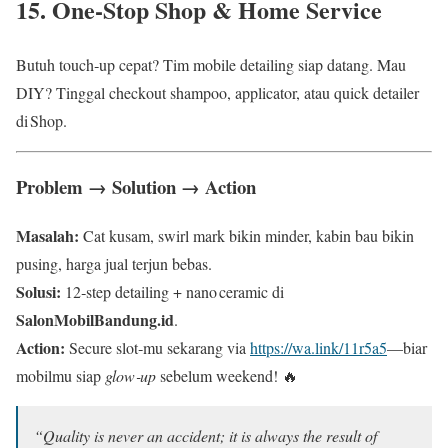
15. One‑Stop Shop & Home Service
Butuh touch‑up cepat? Tim mobile detailing siap datang. Mau
DIY? Tinggal checkout shampoo, applicator, atau quick detailer
di Shop.
Problem → Solution → Action
Masalah:
Cat kusam, swirl mark bikin minder, kabin bau bikin
pusing, harga jual terjun bebas.
Solusi:
12‑step detailing + nano ceramic di
SalonMobilBandung.id
.
Action:
Secure slot‑mu sekarang via
https://wa.link/11r5a5
—biar
mobilmu siap
glow‑up
sebelum weekend! 🔥
“Quality is never an accident; it is always the result of