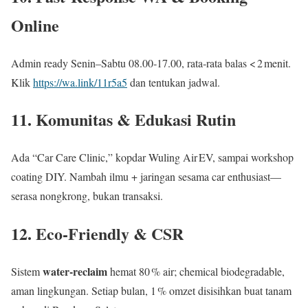
Online
Admin ready Senin–Sabtu 08.00‑17.00, rata‑rata balas < 2 menit.
Klik
https://wa.link/11r5a5
dan tentukan jadwal.
11. Komunitas & Edukasi Rutin
Ada “Car Care Clinic,” kopdar Wuling Air EV, sampai workshop
coating DIY. Nambah ilmu + jaringan sesama car enthusiast—
serasa nongkrong, bukan transaksi.
12. Eco‑Friendly & CSR
water‑reclaim
Sistem
hemat 80 % air; chemical biodegradable,
aman lingkungan. Setiap bulan, 1 % omzet disisihkan buat tanam