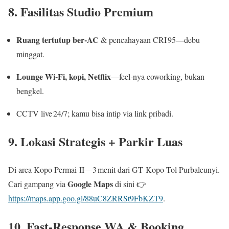
8. Fasilitas Studio Premium
Ruang tertutup ber‑AC
& pencahayaan CRI 95—debu
minggat.
Lounge Wi‑Fi, kopi, Netflix
—feel‑nya coworking, bukan
bengkel.
CCTV live 24/7; kamu bisa intip via link pribadi.
9. Lokasi Strategis + Parkir Luas
Di area Kopo Permai II—3 menit dari GT Kopo Tol Purbaleunyi.
Google Maps
Cari gampang via
di sini 👉
https://maps.app.goo.gl/88uC8ZRRSt9FbKZT9
.
10. Fast‑Response WA & Booking