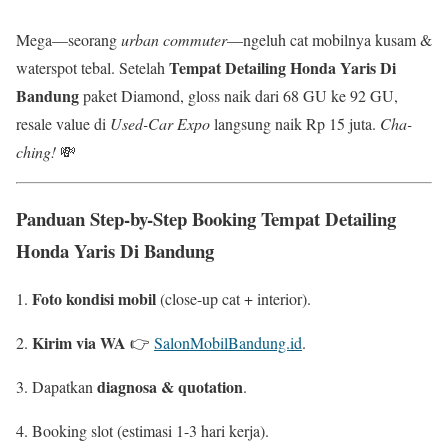
Mega—seorang
urban commuter
—ngeluh cat mobilnya kusam &
Tempat Detailing Honda Yaris Di
waterspot tebal. Setelah
Bandung
paket Diamond, gloss naik dari 68 GU ke 92 GU,
resale value di
Used-Car Expo
langsung naik Rp 15 juta.
Cha-
ching!
💸
Panduan Step-by-Step Booking
Tempat Detailing
Honda Yaris Di Bandung
Foto kondisi mobil
(close-up cat + interior).
Kirim via WA
👉
SalonMobilBandung.id
.
diagnosa & quotation
Dapatkan
.
Booking slot (estimasi 1-3 hari kerja).