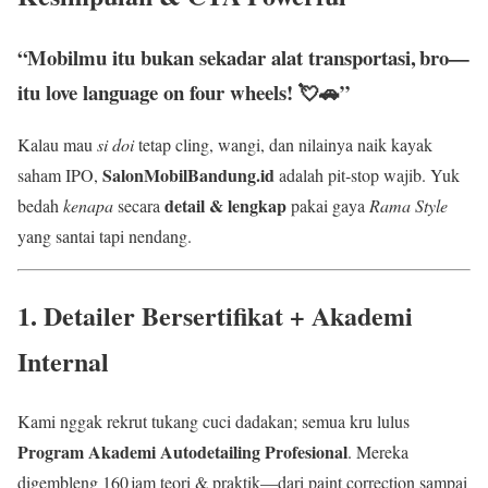
“Mobilmu itu bukan sekadar alat transportasi, bro—
itu love language on four wheels! 💘🚗”
Kalau mau
si doi
tetap cling, wangi, dan nilainya naik kayak
SalonMobilBandung.id
saham IPO,
adalah pit‑stop wajib. Yuk
detail & lengkap
bedah
kenapa
secara
pakai gaya
Rama Style
yang santai tapi nendang.
1. Detailer Bersertifikat + Akademi
Internal
Kami nggak rekrut tukang cuci dadakan; semua kru lulus
Program Akademi Autodetailing Profesional
. Mereka
digembleng 160 jam teori & praktik—dari paint correction sampai