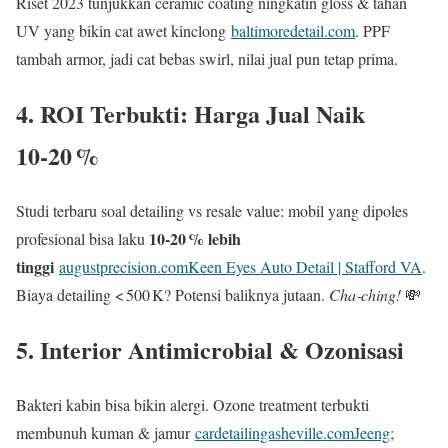
Riset 2023 tunjukkan ceramic coating ningkatin gloss & tahan
UV yang bikin cat awet kinclong
baltimoredetail.com
. PPF
tambah armor, jadi cat bebas swirl, nilai jual pun tetap prima.
4. ROI Terbukti: Harga Jual Naik
10‑20 %
Studi terbaru soal detailing vs resale value: mobil yang dipoles
10‑20 % lebih
profesional bisa laku
tinggi
augustprecision.com
Keen Eyes Auto Detail | Stafford VA
.
Biaya detailing < 500 K? Potensi baliknya jutaan.
Cha‑ching!
💸
5. Interior Antimicrobial & Ozonisasi
Bakteri kabin bisa bikin alergi. Ozone treatment terbukti
membunuh kuman & jamur
cardetailingasheville.com
Jeeng
;