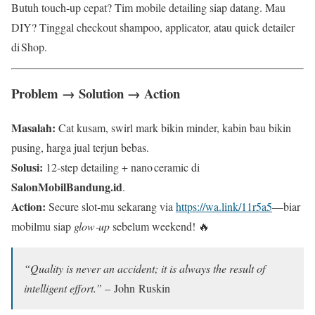
Butuh touch‑up cepat? Tim mobile detailing siap datang. Mau
DIY? Tinggal checkout shampoo, applicator, atau quick detailer
di Shop.
Problem → Solution → Action
Masalah:
Cat kusam, swirl mark bikin minder, kabin bau bikin
pusing, harga jual terjun bebas.
Solusi:
12‑step detailing + nano ceramic di
SalonMobilBandung.id
.
Action:
Secure slot‑mu sekarang via
https://wa.link/11r5a5
—biar
mobilmu siap
glow‑up
sebelum weekend! 🔥
“Quality is never an accident; it is always the result of
intelligent effort.”
– John Ruskin