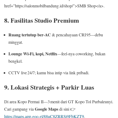
href=”https://salonmobilbandung.id/shop/”>SMB Shop</a>.
8. Fasilitas Studio Premium
Ruang tertutup ber‑AC
& pencahayaan CRI 95—debu
minggat.
Lounge Wi‑Fi, kopi, Netflix
—feel‑nya coworking, bukan
bengkel.
CCTV live 24/7; kamu bisa intip via link pribadi.
9. Lokasi Strategis + Parkir Luas
Di area Kopo Permai II—3 menit dari GT Kopo Tol Purbaleunyi.
Google Maps
Cari gampang via
di sini 👉
https://maps.app.goo.gl/88uC8ZRRSt9FbKZT9
.