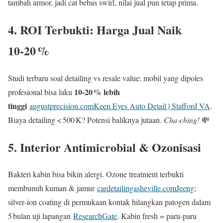
tambah armor, jadi cat bebas swirl, nilai jual pun tetap prima.
4. ROI Terbukti: Harga Jual Naik
10‑20 %
Studi terbaru soal detailing vs resale value: mobil yang dipoles
10‑20 % lebih
profesional bisa laku
tinggi
augustprecision.com
Keen Eyes Auto Detail | Stafford VA
.
Biaya detailing < 500 K? Potensi baliknya jutaan.
Cha‑ching!
💸
5. Interior Antimicrobial & Ozonisasi
Bakteri kabin bisa bikin alergi. Ozone treatment terbukti
membunuh kuman & jamur
cardetailingasheville.com
Jeeng
;
silver‑ion coating di permukaan kontak hilangkan patogen dalam
5 bulan uji lapangan
ResearchGate
. Kabin fresh = paru‑paru