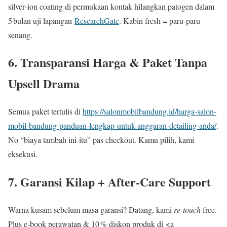
silver‑ion coating di permukaan kontak hilangkan patogen dalam
5 bulan uji lapangan
ResearchGate
. Kabin fresh = paru‑paru
senang.
6. Transparansi Harga & Paket Tanpa
Upsell Drama
Semua paket tertulis di
https://salonmobilbandung.id/harga-salon-
mobil-bandung-panduan-lengkap-untuk-anggaran-detailing-anda/
.
No “biaya tambah ini‑itu” pas checkout. Kamu pilih, kami
eksekusi.
7. Garansi Kilap + After‑Care Support
Warna kusam sebelum masa garansi? Datang, kami
re‑touch
free.
Plus e‑book perawatan & 10 % diskon produk di <a