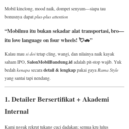
Mobil kinclong, mood naik, dompet senyum—siapa tau
bonusnya dapat
plus‑plus attention
“Mobilmu itu bukan sekadar alat transportasi, bro—
itu love language on four wheels! 💘🚗”
Kalau mau
si doi
tetap cling, wangi, dan nilainya naik kayak
SalonMobilBandung.id
saham IPO,
adalah pit‑stop wajib. Yuk
detail & lengkap
bedah
kenapa
secara
pakai gaya
Rama Style
yang santai tapi nendang.
1. Detailer Bersertifikat + Akademi
Internal
Kami nggak rekrut tukang cuci dadakan; semua kru lulus