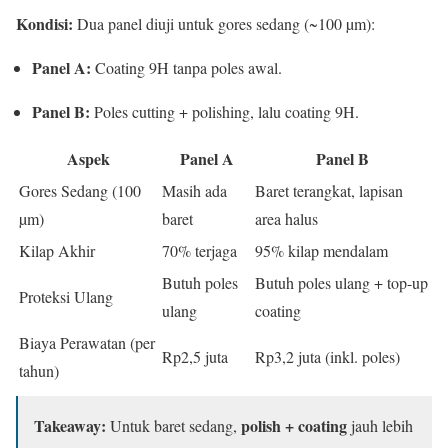
Kondisi:
Dua panel diuji untuk gores sedang (~100 µm):
Panel A:
Coating 9H tanpa poles awal.
Panel B:
Poles cutting + polishing, lalu coating 9H.
Aspek
Panel A
Panel B
Gores Sedang (100
Masih ada
Baret terangkat, lapisan
µm)
baret
area halus
Kilap Akhir
70% terjaga
95% kilap mendalam
Butuh poles
Butuh poles ulang + top-up
Proteksi Ulang
ulang
coating
Biaya Perawatan (per
Rp2,5 juta
Rp3,2 juta (inkl. poles)
tahun)
Takeaway:
polish + coating
Untuk baret sedang,
jauh lebih