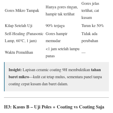
Gores jelas
Hanya gores ringan,
Gores Mikro Tampak
terlihat, cat
hampir tak terlihat
kusam
Kilap Setelah Uji
90% terjaga
Turun ke 50%
Self-Healing (Panasonic
Gores hampir
Tidak ada
Lamp, 60℃, 1 jam)
memudar
perubahan
<1 jam setelah lampu
Waktu Pemulihan
—
panas
Insight:
tahan
Lapisan ceramic coating 9H membuktikan
baret mikro
—kulit cat tetap mulus, sementara panel tanpa
coating cepat kusam dan baret dalam.
H3: Kasus B – Uji Poles + Coating vs Coating Saja