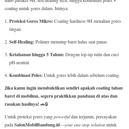
nano partikel 9H, self-healing tech, hingga kombinasi poles +
coating untuk gores dalam. Intinya:
Proteksi Gores Mikro:
Coating hardness 9H menahan gores
ringan.
Self-Healing:
Polimer menutup baret halus saat panas.
Ketahanan hingga 5 Tahun:
Dengan top-up rutin dan cuci
pH-neutral.
Kombinasi Poles:
Untuk gores lebih dalam sebelum coating.
Jika kamu ingin membuktikan sendiri apakah coating tahan
baret di mobilmu, segera praktikkan panduan di atas dan
rasakan hasilnya!
🚗🔒
Untuk proteksi gores yang
powerful
dan terjamin, percayakan
SalonMobilBandung.id
pada
—
your one-stop solution
untuk