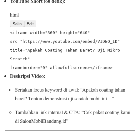
YouTube Short (60 detik):
html
Salin
Edit
<
iframe
width
=
"360"
height
=
"640"
src
=
"https://www.youtube.com/embed/VIDEO_ID"
title
=
"Apakah Coating Tahan Baret? Uji Mikro
Scratch"
frameborder
=
"0"
allowfullscreen
>
</
iframe
>
Deskripsi Video:
Sertakan focus keyword di awal: “Apakah coating tahan
baret? Tonton demonstrasi uji scratch mobil ini…”
Tambahkan link internal & CTA: “Cek paket coating kami
di SalonMobilBandung.id”