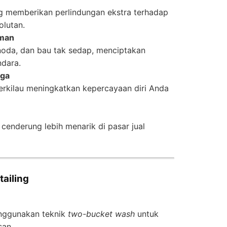
g memberikan perlindungan ekstra terhadap
olutan.
aman
noda, dan bau tak sedap, menciptakan
dara.
aga
erkilau meningkatkan kepercayaan diri Anda
cenderung lebih menarik di pasar jual
ailing
nggunakan teknik
two-bucket wash
untuk
an.