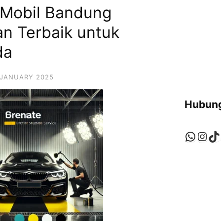
g Mobil Bandung
han Terbaik untuk
da
 JANUARY 2025
Hubung
Whats
Ins
Ti