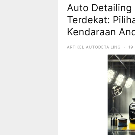
Auto Detailin
Terdekat: Pili
Kendaraan An
ARTIKEL AUTODETAILING
·
19