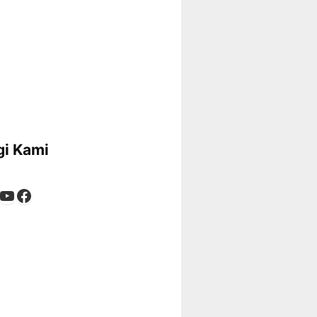
i Kami
App
tagram
kTok
YouTube
Facebook