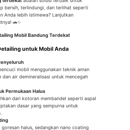
g terdekat
adalah solusi terbaik untuk
bersih, terlindungi, dan terlihat seperti
n Anda lebih istimewa? Lanjutkan
utnya! 🚗✨
ailing Mobil Bandung Terdekat
etailing untuk Mobil Anda
Menyeluruh
mencuci mobil menggunakan teknik aman
h
dan air demineralisasi untuk mencegah
tuk Permukaan Halus
hkan dari kotoran membandel seperti aspal
ciptakan dasar yang sempurna untuk
.
ting
 goresan halus, sedangkan nano coating