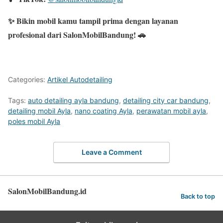
✨ Bikin mobil kamu tampil prima dengan layanan
profesional dari SalonMobilBandung! 🚗
Categories:
Artikel Autodetailing
Tags:
auto detailing ayla bandung
,
detailing city car bandung
,
detailing mobil Ayla
,
nano coating Ayla
,
perawatan mobil ayla
,
poles mobil Ayla
Leave a Comment
SalonMobilBandung.id
Back to top