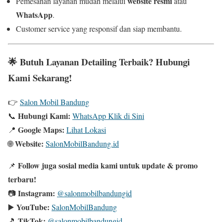
website resmi
Pemesanan layanan mudah melalui
atau
WhatsApp
.
Customer service yang responsif dan siap membantu.
🌟
Butuh Layanan Detailing Terbaik? Hubungi
Kami Sekarang!
👉
Salon Mobil Bandung
Hubungi Kami:
📞
WhatsApp Klik di Sini
Google Maps:
📍
Lihat Lokasi
Website:
🌐
SalonMobilBandung.id
Follow juga sosial media kami untuk update & promo
📌
terbaru!
Instagram:
📷
@salonmobilbandungid
YouTube:
▶️
SalonMobilBandung
TikTok:
🎵
@salonmobilbandungid