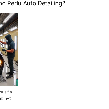
o Perlu Auto Detailing?
lusif &
ng! 🚙✨