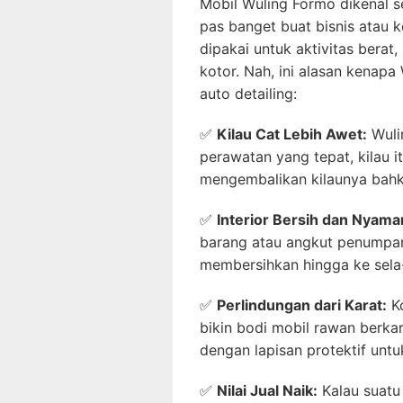
Mobil Wuling Formo dikenal 
pas banget buat bisnis atau k
dipakai untuk aktivitas berat,
kotor. Nah, ini alasan kenap
auto detailing:
✅
Kilau Cat Lebih Awet:
Wuli
perawatan yang tepat, kilau i
mengembalikan kilaunya bahka
✅
Interior Bersih dan Nyama
barang atau angkut penumpang
membersihkan hingga ke sela-s
✅
Perlindungan dari Karat:
Ko
bikin bodi mobil rawan berkar
dengan lapisan protektif unt
✅
Nilai Jual Naik:
Kalau suatu