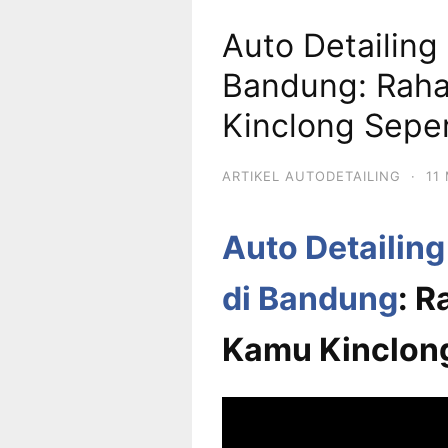
Auto Detailing
Bandung: Raha
Kinclong Seper
ARTIKEL AUTODETAILING
·
11
Auto Detailin
di Bandung
: R
Kamu Kinclong