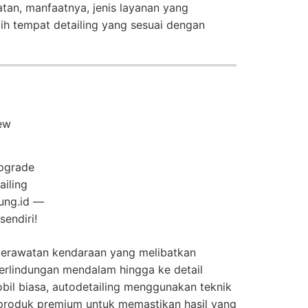
atan, manfaatnya, jenis layanan yang
lih tempat detailing yang sesuai dengan
pgrade
ailing
ung.id —
sendiri!
 perawatan kendaraan yang melibatkan
perlindungan mendalam hingga ke detail
mobil biasa, autodetailing menggunakan teknik
n produk premium untuk memastikan hasil yang