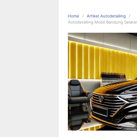
Home
Artikel Autodetailing
Autodetailing Mobil Bandung Selata