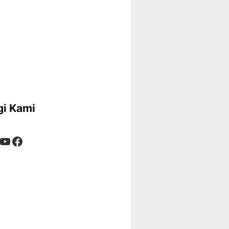
i Kami
App
tagram
kTok
YouTube
Facebook