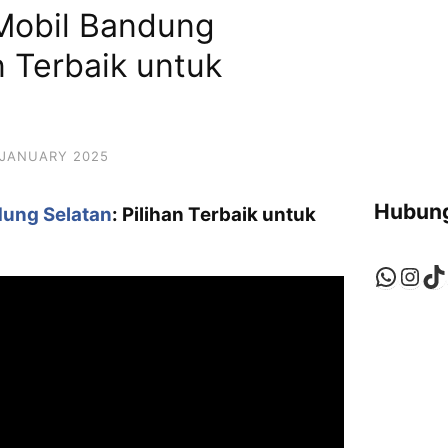
 Mobil Bandung
n Terbaik untuk
 JANUARY 2025
Hubung
dung Selatan
: Pilihan Terbaik untuk
Whats
Ins
Ti