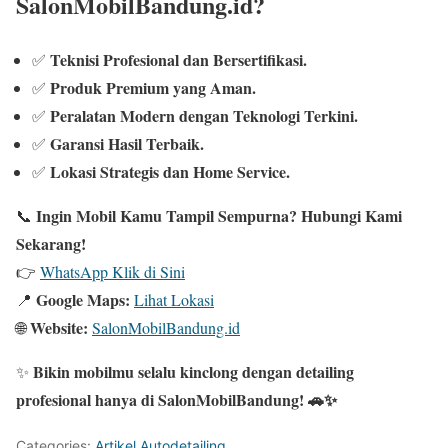
SalonMobilBandung.id?
Teknisi Profesional dan Bersertifikasi.
✅
Produk Premium yang Aman.
✅
Peralatan Modern dengan Teknologi Terkini.
✅
Garansi Hasil Terbaik.
✅
Lokasi Strategis dan Home Service.
✅
Ingin Mobil Kamu Tampil Sempurna? Hubungi Kami
📞
Sekarang!
👉
WhatsApp Klik di Sini
Google Maps:
📍
Lihat Lokasi
Website:
🌐
SalonMobilBandung.id
Bikin mobilmu selalu kinclong dengan detailing
✨
profesional hanya di SalonMobilBandung! 🚗✨
Categories:
Artikel Autodetailing