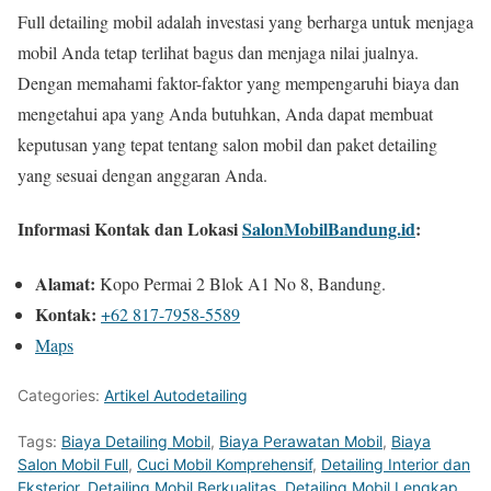
Full detailing mobil adalah investasi yang berharga untuk menjaga
mobil Anda tetap terlihat bagus dan menjaga nilai jualnya.
Dengan memahami faktor-faktor yang mempengaruhi biaya dan
mengetahui apa yang Anda butuhkan, Anda dapat membuat
keputusan yang tepat tentang salon mobil dan paket detailing
yang sesuai dengan anggaran Anda.
Informasi Kontak dan Lokasi
SalonMobilBandung.id
:
Alamat:
Kopo Permai 2 Blok A1 No 8, Bandung.
Kontak:
+62 817-7958-5589
Maps
Categories:
Artikel Autodetailing
Tags:
Biaya Detailing Mobil
,
Biaya Perawatan Mobil
,
Biaya
Salon Mobil Full
,
Cuci Mobil Komprehensif
,
Detailing Interior dan
Eksterior
,
Detailing Mobil Berkualitas
,
Detailing Mobil Lengkap
,