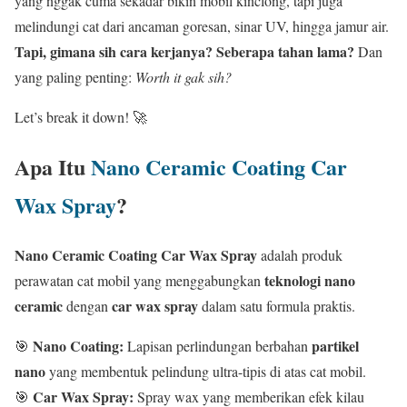
yang nggak cuma sekadar bikin mobil kinclong, tapi juga
melindungi cat dari ancaman goresan, sinar UV, hingga jamur air.
Tapi, gimana sih cara kerjanya? Seberapa tahan lama?
Dan
yang paling penting:
Worth it gak sih?
Let’s break it down! 🚀
Apa Itu
Nano Ceramic Coating Car
Wax Spray
?
Nano Ceramic Coating Car Wax Spray
adalah produk
teknologi nano
perawatan cat mobil yang menggabungkan
ceramic
car wax spray
dengan
dalam satu formula praktis.
Nano Coating:
partikel
🎯
Lapisan perlindungan berbahan
nano
yang membentuk pelindung ultra-tipis di atas cat mobil.
Car Wax Spray:
🎯
Spray wax yang memberikan efek kilau