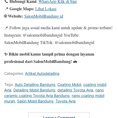
Hubungi Kami:
📞
WhatsApp Klik di Sini
Google Maps:
📍
Lihat Lokasi
Website:
🌐
SalonMobilBandung.id
📌 Follow juga sosial media kami untuk update & promo terbaru!
Instagram: @salonmobilbandungid YouTube:
SalonMobilBandung TikTok: @salonmobilbandungid
✨ Bikin mobil kamu tampil prima dengan layanan
profesional dari SalonMobilBandung! 🚗
Categories:
Artikel Autodetailing
Tags:
Auto Detailing Bandung
,
Coating Mobil
,
coating mobil
Ayla
,
Detailing Mobil Bandung
,
detailing Toyota Ayla
,
nano
ceramic coating Toyota Ayla Bandung
,
nano coating mobil
murah
,
Salon Mobil Bandung
,
Toyota Ayla
Leave a Comment