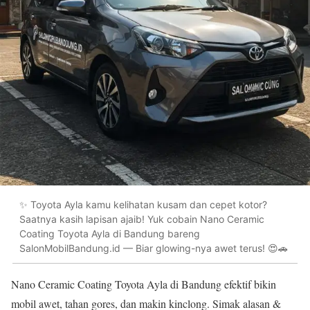
✨ Toyota Ayla kamu kelihatan kusam dan cepet kotor?
Saatnya kasih lapisan ajaib! Yuk cobain Nano Ceramic
Coating Toyota Ayla di Bandung bareng
SalonMobilBandung.id — Biar glowing-nya awet terus! 😍🚗
Nano Ceramic Coating Toyota Ayla di Bandung efektif bikin
mobil awet, tahan gores, dan makin kinclong. Simak alasan &