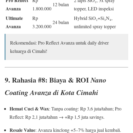
Pro Reflect
Rp
2 lapis SiO₂, 3x spray
12 bulan
Avanza
1.800.000
topper, LED inspeksi
Ultimate
Rp
Hybrid SiO₂+Si₃N₄,
24 bulan
Avanza
3.200.000
unlimited spray topper
Rekomendasi: Pro Reflect Avanza untuk daily driver
keluarga di Cimahi!
9. Rahasia #8: Biaya & ROI
Nano
Coating Avanza di Kota Cimahi
Hemat Cuci & Wax
: Tanpa coating: Rp 3,6 juta/tahun; Pro
Reflect: Rp 2,1 juta/tahun → +Rp 1,5 juta savings.
Resale Value
: Avanza kinclong +5–7% harga jual kembali.