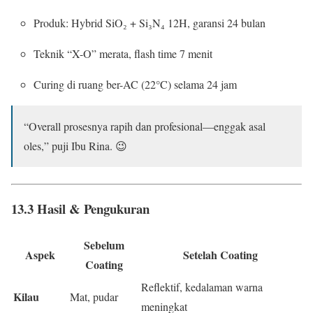
Produk: Hybrid SiO₂ + Si₃N₄ 12H, garansi 24 bulan
Teknik “X-O” merata, flash time 7 menit
Curing di ruang ber-AC (22°C) selama 24 jam
“Overall prosesnya rapih dan profesional—enggak asal
oles,” puji Ibu Rina. 😉
13.3 Hasil & Pengukuran
Sebelum
Aspek
Setelah Coating
Coating
Reflektif, kedalaman warna
Kilau
Mat, pudar
meningkat