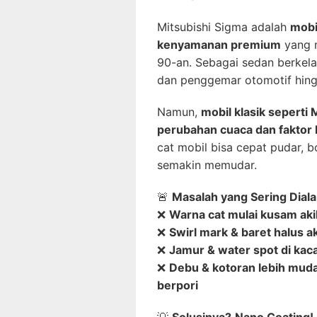
Mitsubishi Sigma adalah
mobi
kenyamanan premium
yang m
90-an. Sebagai sedan berkela
dan penggemar otomotif hingg
Namun,
mobil klasik seperti
perubahan cuaca dan faktor 
cat mobil bisa cepat pudar, b
semakin memudar.
🚨
Masalah yang Sering Diala
❌
Warna cat mulai kusam aki
❌
Swirl mark & baret halus a
❌
Jamur & water spot di kaca 
❌
Debu & kotoran lebih mud
berpori
💡
Solusinya?
Nano Coating!