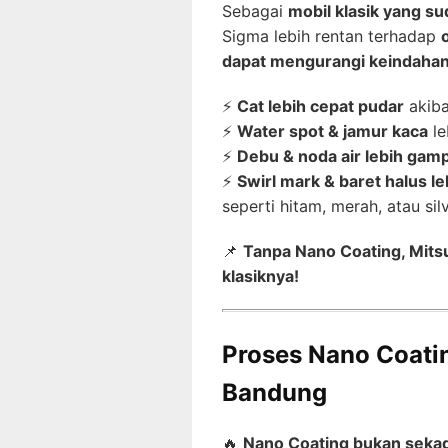
Sebagai
mobil klasik yang su
Sigma lebih rentan terhadap
dapat mengurangi keindaha
⚡
Cat lebih cepat pudar
akiba
⚡
Water spot & jamur kaca
le
⚡
Debu & noda air lebih ga
⚡
Swirl mark & baret halus leb
seperti hitam, merah, atau sil
📌
Tanpa Nano Coating, Mits
klasiknya!
Proses Nano Coatin
Bandung
🔥
Nano Coating bukan sekad