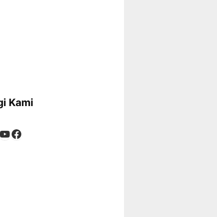
i Kami
App
tagram
kTok
YouTube
Facebook