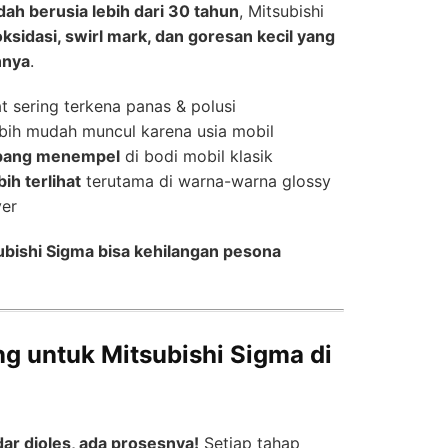
dah berusia lebih dari 30 tahun
, Mitsubishi
oksidasi, swirl mark, dan goresan kecil yang
nnya
.
t sering terkena panas & polusi
bih mudah muncul karena usia mobil
mpang menempel
di bodi mobil klasik
ih terlihat
terutama di warna-warna glossy
ver
ubishi Sigma bisa kehilangan pesona
g untuk Mitsubishi Sigma di
ar dioles, ada prosesnya!
Setiap tahap