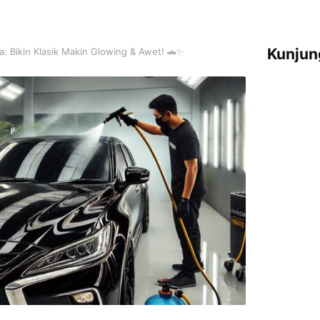
Kunjun
: Bikin Klasik Makin Glowing & Awet! 🚗✨