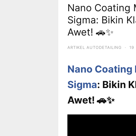
Nano Coating M
Sigma: Bikin K
Awet! 🚗✨
ARTIKEL AUTODETAILING
·
19
Nano Coating 
Sigma
: Bikin 
Awet! 🚗✨