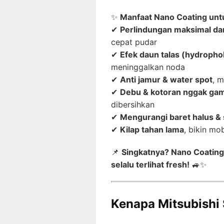
✨
Manfaat Nano Coating untu
✔
Perlindungan maksimal dar
cepat pudar
✔
Efek daun talas (hydrophob
meninggalkan noda
✔
Anti jamur & water spot
, 
✔
Debu & kotoran nggak ga
dibersihkan
✔
Mengurangi baret halus & 
✔
Kilap tahan lama
, bikin mob
📌
Singkatnya? Nano Coating 
selalu terlihat fresh!
🚙✨
Kenapa Mitsubishi