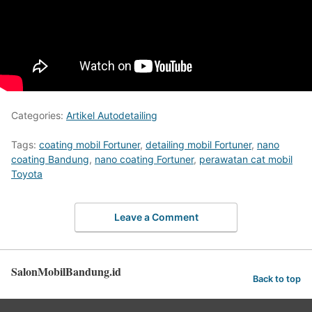
Categories:
Artikel Autodetailing
Tags:
coating mobil Fortuner
,
detailing mobil Fortuner
,
nano
coating Bandung
,
nano coating Fortuner
,
perawatan cat mobil
Toyota
Leave a Comment
SalonMobilBandung.id
Back to top