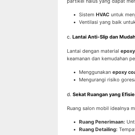
partikel halus yang dapat meru
Sistem
HVAC
untuk menj
Ventilasi yang baik unt
c.
Lantai Anti-Slip dan Muda
Lantai dengan material
epoxy
keamanan dan kemudahan pe
Menggunakan
epoxy co
Mengurangi risiko goresa
d.
Sekat Ruangan yang Efisi
Ruang salon mobil idealnya me
Ruang Penerimaan:
Untu
Ruang Detailing:
Tempat 