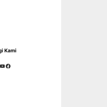
i Kami
App
tagram
kTok
YouTube
Facebook