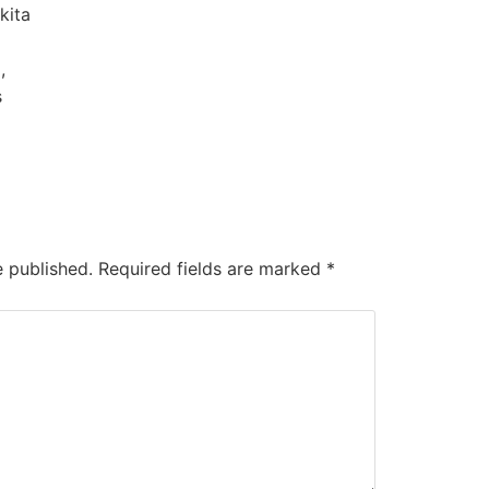
kita
,
s
e published.
Required fields are marked
*