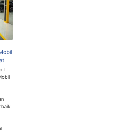
Mobil
at
bil
Mobil
an
rbaik
l
l