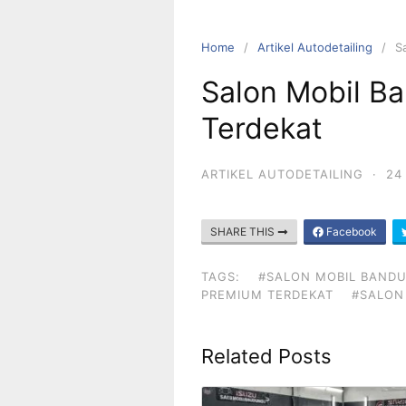
Home
Artikel Autodetailing
S
Salon Mobil B
Terdekat
ARTIKEL AUTODETAILING
·
24
SHARE THIS
Facebook
TAGS:
#SALON MOBIL BAND
PREMIUM TERDEKAT
#SALON
Related Posts