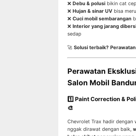
❌
Debu & polusi
bikin cat ce
❌
Hujan & sinar UV
bisa meru
❌
Cuci mobil sembarangan
b
❌
Interior yang jarang diber
sedap
🚀
Solusi terbaik?
Perawatan 
Perawatan Eksklusi
Salon Mobil Bandu
1️⃣ Paint Correction & Po
🎨
Chevrolet Trax hadir dengan
nggak dirawat dengan baik,
w