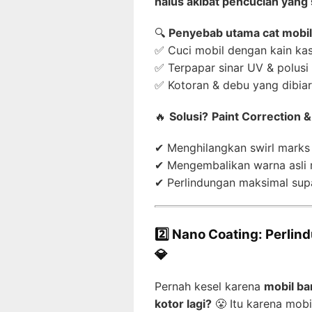
halus akibat pencucian yang 
🔍
Penyebab utama cat mobil
✅ Cuci mobil dengan kain kas
✅ Terpapar sinar UV & polusi
✅ Kotoran & debu yang dibiar
🔥
Solusi?
Paint Correction &
✔ Menghilangkan swirl marks 
✔ Mengembalikan warna asli m
✔ Perlindungan maksimal supa
2️⃣ Nano Coating: Perli
💎
Pernah kesel karena
mobil ba
kotor lagi?
😤 Itu karena mob