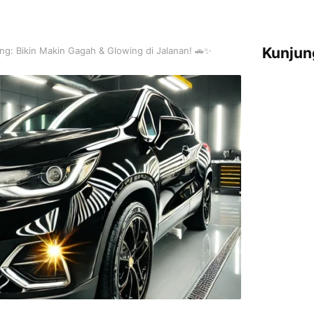
Kunjun
ng: Bikin Makin Gagah & Glowing di Jalanan! 🚗✨