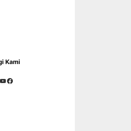
i Kami
App
tagram
kTok
YouTube
Facebook