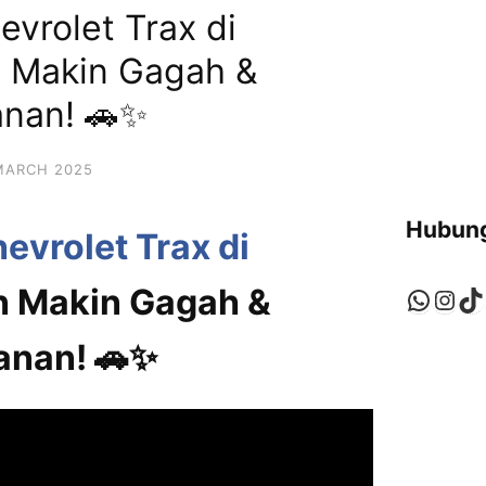
evrolet Trax di
n Makin Gagah &
anan! 🚗✨
MARCH 2025
Hubung
evrolet Trax di
in Makin Gagah &
Whats
Ins
Ti
anan! 🚗✨