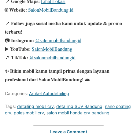
Google Maps:
📍
Lihat Lokasi
Website:
🌐
SalonMobilBandung.id
Follow juga sosial media kami untuk update & promo
📌
terbaru!
Instagram:
📷
@salonmobilbandungid
YouTube:
▶️
SalonMobilBandung
TikTok:
🎵
@salonmobilbandungid
✨ Bikin mobil kamu tampil prima dengan layanan
profesional dari SalonMobilBandung! 🚗
Categories:
Artikel Autodetailing
Tags:
detailing mobil crv
,
detailing SUV Bandung
,
nano coating
crv
,
poles mobil crv
,
salon mobil honda crv bandung
Leave a Comment