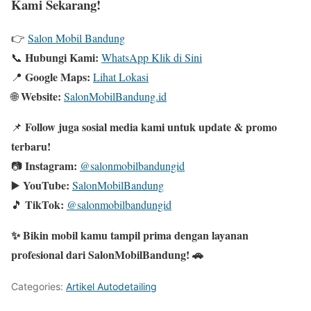
Kami Sekarang!
👉
Salon Mobil Bandung
Hubungi Kami:
📞
WhatsApp Klik di Sini
Google Maps:
📍
Lihat Lokasi
Website:
🌐
SalonMobilBandung.id
Follow juga sosial media kami untuk update & promo
📌
terbaru!
Instagram:
📷
@salonmobilbandungid
YouTube:
▶️
SalonMobilBandung
TikTok:
🎵
@salonmobilbandungid
✨ Bikin mobil kamu tampil prima dengan layanan
profesional dari SalonMobilBandung! 🚗
Categories:
Artikel Autodetailing