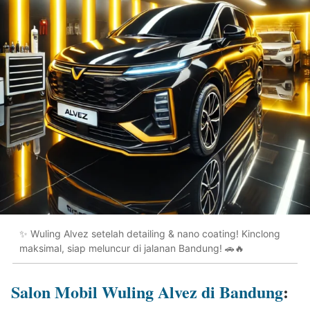
✨ Wuling Alvez setelah detailing & nano coating! Kinclong
maksimal, siap meluncur di jalanan Bandung! 🚗🔥
Salon Mobil Wuling Alvez di Bandung
: