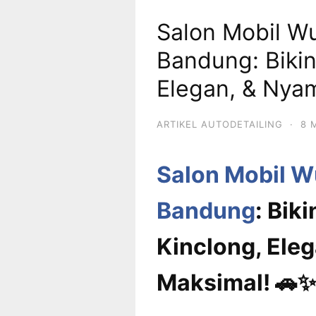
Salon Mobil Wu
Bandung: Biki
Elegan, & Nya
ARTIKEL AUTODETAILING
·
8 
Salon Mobil Wu
Bandung
: Bik
Kinclong, Ele
Maksimal! 🚗✨