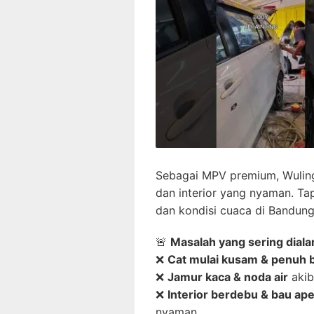
Sebagai MPV premium, Wuling
dan interior yang nyaman. Tap
dan kondisi cuaca di Bandung
🚨
Masalah yang sering diala
❌
Cat mulai kusam & penuh 
❌
Jamur kaca & noda air
akib
❌
Interior berdebu & bau ap
nyaman