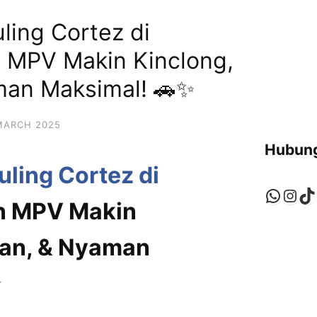
ling Cortez di
n MPV Makin Kinclong,
man Maksimal! 🚗✨
MARCH 2025
Hubung
ling Cortez di
Whats
Ins
Ti
in MPV Makin
gan, & Nyaman