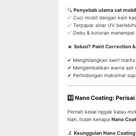
🔍
Penyebab utama cat mobil
✅ Cuci mobil dengan kain ka
✅ Terpapar sinar UV berlebih
✅ Debu & kotoran menempel t
🔥
Solusi?
Paint Correction &
✔ Menghilangkan swirl marks 
✔ Mengembalikan warna asli m
✔ Perlindungan maksimal supa
2️⃣ Nano Coating: Peris
Pernah kesal nggak kalau mobi
Nah, itulah kenapa
Nano Coat
🔬
Keunggulan Nano Coating 