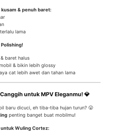
 kusam & penuh baret:
sar
an
erlalu lama
 Polishing!
& baret halus
obil & bikin lebih glossy
ya cat lebih awet dan tahan lama
ai Canggih untuk MPV Eleganmu! 💎
l baru dicuci, eh tiba-tiba hujan turun? 😤
ing
penting banget buat mobilmu!
untuk Wuling Cortez: