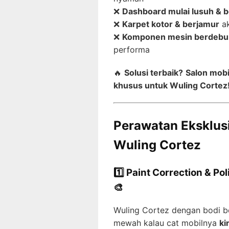
❌
Dashboard mulai lusuh & 
❌
Karpet kotor & berjamur
ak
❌
Komponen mesin berdebu
performa
🔥
Solusi terbaik?
Salon mobi
khusus untuk Wuling Cortez
Perawatan Eksklusi
Wuling Cortez
1️⃣ Paint Correction & Po
🎨
Wuling Cortez dengan bodi b
mewah kalau cat mobilnya
ki