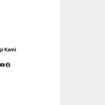
i Kami
App
tagram
kTok
YouTube
Facebook