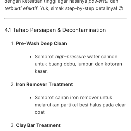
dengan ketelitian tinggi agar hasilnya
powerful
dan
terbukti efektif
. Yuk, simak step-by-step detailnya! 😉
4.1 Tahap Persiapan & Decontamination
Pre-Wash Deep Clean
Semprot
high-pressure
water cannon
untuk buang debu, lumpur, dan kotoran
kasar.
Iron Remover Treatment
Semprot cairan iron remover untuk
melarutkan partikel besi halus pada clear
coat
Clay Bar Treatment