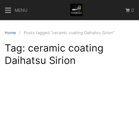
Skip
MENU
0
to
content
Home
Posts tagged “ceramic coating Daihatsu Sirion”
Tag:
ceramic coating
Daihatsu Sirion