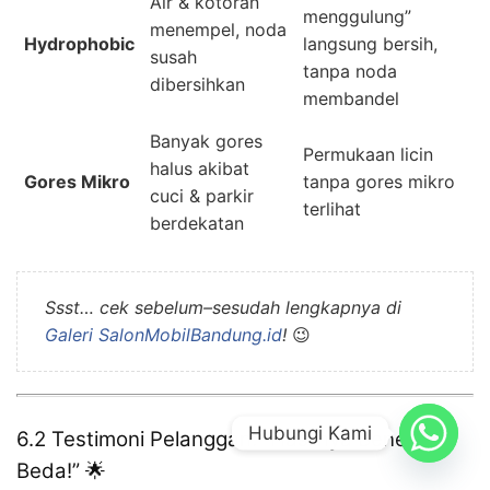
Air & kotoran
menggulung”
menempel, noda
Hydrophobic
langsung bersih,
susah
tanpa noda
dibersihkan
membandel
Banyak gores
Permukaan licin
halus akibat
Gores Mikro
tanpa gores mikro
cuci & parkir
terlihat
berdekatan
Ssst… cek sebelum–sesudah lengkapnya di
Galeri SalonMobilBandung.id
!
😉
Hubungi Kami
6.2 Testimoni Pelanggan: “Hasilnya Beneran
Beda!” 🌟