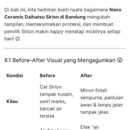
Di bab ini, kita hadirkan bukti nyata bagaimana
Nano
Ceramic Daihatsu Sirion di Bandung
mengubah
tampilan, memaksimalkan proteksi, dan membuat
pemilik Sirion makin
happy
menatap mobilnya setiap
hari! 😉
6.1 Before–After Visual yang Mengagumkan 😲
Kondisi
Before
After
Cat Sirion
Mirror-finish
tampak kusam,
sempurna, pantulan
Kilau
swirl marks,
awan & lampu jalan
bercak air
tampak jelas
tersisa
Efek “air