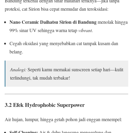
Bandung terkenal dengan sinar matahari teriknya—jika tanpa
proteksi, cat Sirion bisa cepat memudar dan teroksidasi:
Nano Ceramic Daihatsu Sirion di Bandung
menolak hingga
99% sinar UV sehingga warna tetap
vibrant
.
Cegah oksidasi yang menyebabkan cat tampak kusam dan
belang.
Analogi:
Seperti kamu memakai sunscreen setiap hari—kulit
terlindungi, tak mudah terbakar!
3.2 Efek Hydrophobic Superpower
Air hujan, lumpur, hingga getah pohon jadi enggan menempel:
Self-Cleaning:
Air & debu langsung menggulung dan