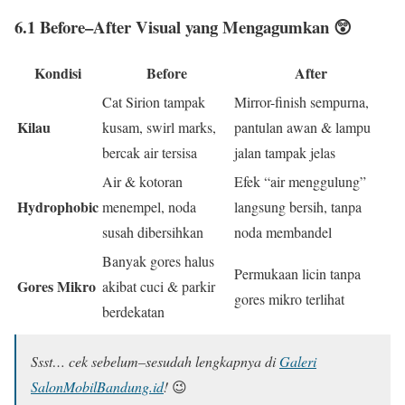
6.1 Before–After Visual yang Mengagumkan 😲
Kondisi
Before
After
Cat Sirion tampak
Mirror-finish sempurna,
Kilau
kusam, swirl marks,
pantulan awan & lampu
bercak air tersisa
jalan tampak jelas
Air & kotoran
Efek “air menggulung”
Hydrophobic
menempel, noda
langsung bersih, tanpa
susah dibersihkan
noda membandel
Banyak gores halus
Permukaan licin tanpa
Gores Mikro
akibat cuci & parkir
gores mikro terlihat
berdekatan
Ssst… cek sebelum–sesudah lengkapnya di
Galeri
SalonMobilBandung.id
!
😉