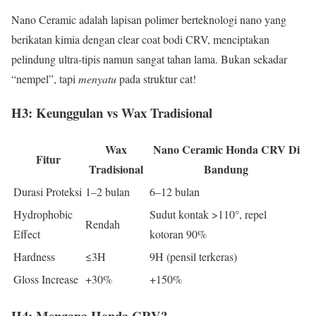
Nano Ceramic adalah lapisan polimer berteknologi nano yang
berikatan kimia dengan clear coat bodi CRV, menciptakan
pelindung ultra-tipis namun sangat tahan lama. Bukan sekadar
“nempel”, tapi
menyatu
pada struktur cat!
H3: Keunggulan vs Wax Tradisional
Wax
Nano Ceramic Honda CRV Di
Fitur
Tradisional
Bandung
Durasi Proteksi
1–2 bulan
6–12 bulan
Hydrophobic
Sudut kontak >110°, repel
Rendah
Effect
kotoran 90%
Hardness
≤3H
9H (pensil terkeras)
Gloss Increase
+30%
+150%
H4: Mengapa Honda CRV?