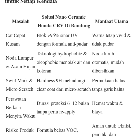
untuk Setiap Kendala
Solusi Nano Ceramic
Masalah
Manfaat Utama
Honda CRV Di Bandung
Cat Cepat
Blok >95% sinar UV
Warna tetap vivid &
Kusam
dengan formula anti-pudar
tidak pudar
Teknologi hydrophobic &
Noda luruh
Noda Lumpur
oleophobic menolak air dan
otomatis, mudah
& Asam Hujan
kotoran
dibersihkan
Swirl Mark &
Hardness 9H melindungi
Permukaan halus
Micro-Scratch
clear coat dari micro-scratch
tanpa garis halus
Perawatan
Durasi proteksi 6–12 bulan
Hemat waktu &
Berkala
tanpa perlu re-apply
biaya
Menyita Waktu
Aman untuk teknisi,
Risiko Produk
Formula bebas VOC,
pemilik, dan