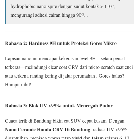
hydrophobic nano-spire dengan sudut kontak > 110°,
mengurangi adhesi cairan hingga 90% .
Rahasia 2: Hardness 9H untuk Proteksi Gores Mikro
Lapisan nano ini mencapai kekerasan level 9H—setara pensil
terkeras—melindungi clear coat CRV dari micro-scratch saat cuci
atau terkena ranting kering di jalur perumahan . Gores halus?
Hampir nihil!
Rahasia 3: Blok UV >95% untuk Mencegah Pudar
Cuaca terik di Bandung bikin cat SUV cepat kusam. Dengan
Nano Ceramic Honda CRV Di Bandung
, radiasi UV >95%
vivid
tajam
dipantulkan, menjaga warna tetap
dan
selama 6–12