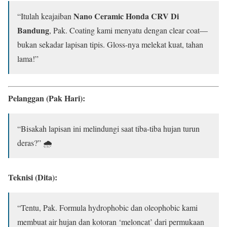
Nano Ceramic Honda CRV Di
“Itulah keajaiban
Bandung
, Pak. Coating kami menyatu dengan clear coat—
bukan sekadar lapisan tipis. Gloss-nya melekat kuat, tahan
lama!”
Pelanggan (Pak Hari):
“Bisakah lapisan ini melindungi saat tiba-tiba hujan turun
deras?” 🌧️
Teknisi (Dita):
“Tentu, Pak. Formula hydrophobic dan oleophobic kami
membuat air hujan dan kotoran ‘meloncat’ dari permukaan