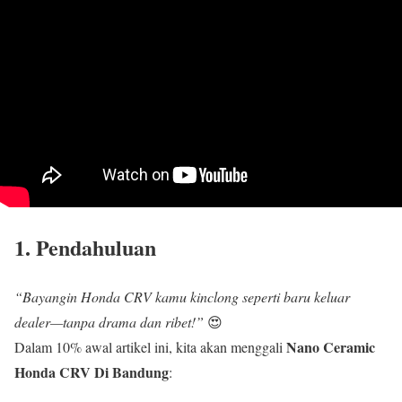
1. Pendahuluan
“Bayangin Honda CRV kamu kinclong seperti baru keluar
dealer—tanpa drama dan ribet!”
😍
Nano Ceramic
Dalam 10% awal artikel ini, kita akan menggali
Honda CRV Di Bandung
: