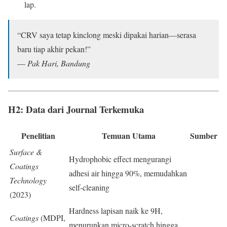
lap.
“CRV saya tetap kinclong meski dipakai harian—serasa
baru tiap akhir pekan!”
—
Pak Hari, Bandung
H2: Data dari
Journal Terkemuka
Penelitian
Temuan Utama
Sumber
Surface &
Hydrophobic effect mengurangi
Coatings
adhesi air hingga 90%, memudahkan
Technology
self-cleaning
(2023)
Hardness lapisan naik ke 9H,
Coatings
(MDPI,
menurunkan micro-scratch hingga