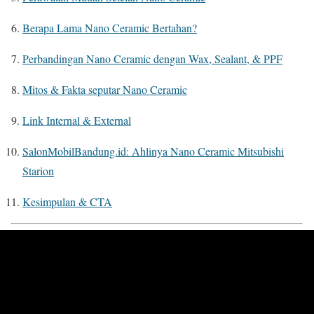
Berapa Lama Nano Ceramic Bertahan?
Perbandingan Nano Ceramic dengan Wax, Sealant, & PPF
Mitos & Fakta seputar Nano Ceramic
Link Internal & External
SalonMobilBandung.id: Ahlinya Nano Ceramic Mitsubishi
Starion
Kesimpulan & CTA